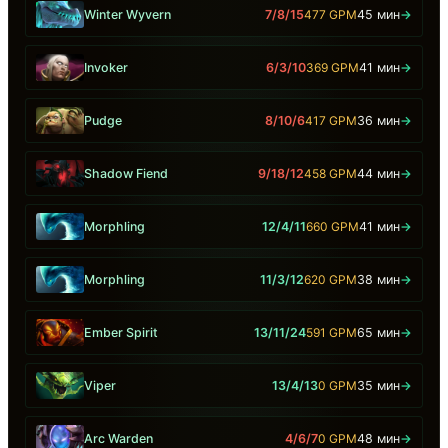
Winter Wyvern
7/8/15
477 GPM
45 мин
→
Invoker
6/3/10
369 GPM
41 мин
→
Pudge
8/10/6
417 GPM
36 мин
→
Shadow Fiend
9/18/12
458 GPM
44 мин
→
Morphling
12/4/11
660 GPM
41 мин
→
Morphling
11/3/12
620 GPM
38 мин
→
Ember Spirit
13/11/24
591 GPM
65 мин
→
Viper
13/4/13
0 GPM
35 мин
→
Arc Warden
4/6/7
0 GPM
48 мин
→