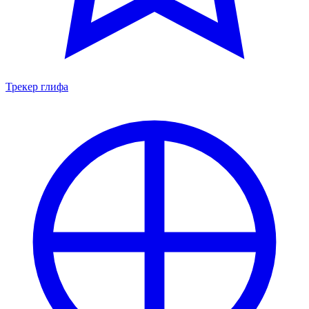
Трекер глифа