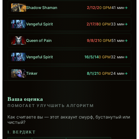
Shadow Shaman
2/12/2
0 GPM
41 мин
→
Vengeful Spirit
2/17/8
0 GPM
33 мин
→
Queen of Pain
9/8/21
0 GPM
51 мин
→
Vengeful Spirit
16/5/14
0 GPM
32 мин
→
Tinker
8/1/21
0 GPM
24 мин
→
Ваша оценка
ПОМОГАЕТ УЛУЧШИТЬ АЛГОРИТМ
Как считаете вы — этот аккаунт смурф, бустанутый или
чистый?
1. ВЕРДИКТ