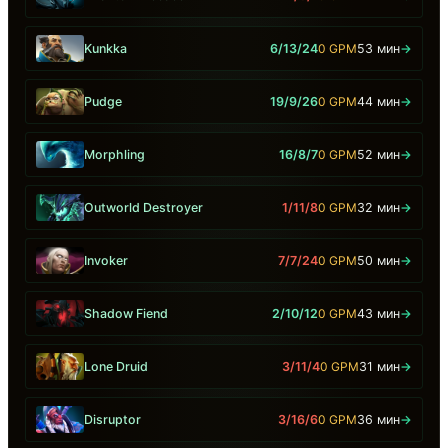
Kunkka
6/13/24
0 GPM
53 мин
→
Pudge
19/9/26
0 GPM
44 мин
→
Morphling
16/8/7
0 GPM
52 мин
→
Outworld Destroyer
1/11/8
0 GPM
32 мин
→
Invoker
7/7/24
0 GPM
50 мин
→
Shadow Fiend
2/10/12
0 GPM
43 мин
→
Lone Druid
3/11/4
0 GPM
31 мин
→
Disruptor
3/16/6
0 GPM
36 мин
→