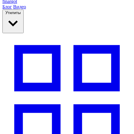
finar
got
Блог
Видео
Утилиты