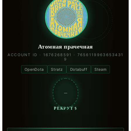
Атомная прачечная
ACCOUNT ID · 1676268591 · 7656119963653431
9
OpenDota
Stratz
Dotabuff
Steam
—
РЕКРУТ 5