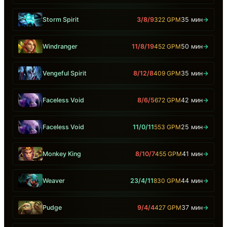
Storm Spirit
3/8/9
322 GPM
35 мин
→
Windranger
11/8/19
452 GPM
50 мин
→
Vengeful Spirit
8/12/8
409 GPM
35 мин
→
Faceless Void
8/6/5
672 GPM
42 мин
→
Faceless Void
11/0/11
553 GPM
25 мин
→
Monkey King
8/10/7
455 GPM
41 мин
→
Weaver
23/4/11
830 GPM
44 мин
→
Pudge
9/4/4
427 GPM
37 мин
→