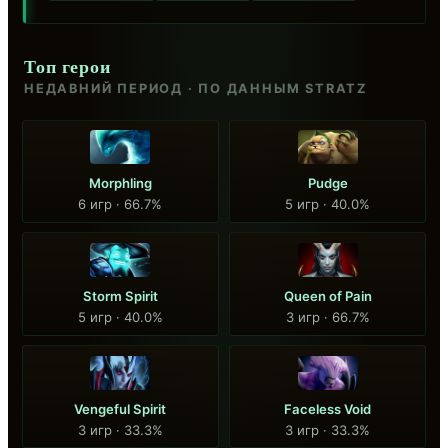
Топ герои
НЕДАВНИЙ ПЕРИОД · ПО ДАННЫМ STRATZ
Morphling
Pudge
6 игр · 66.7%
5 игр · 40.0%
Storm Spirit
Queen of Pain
5 игр · 40.0%
3 игр · 66.7%
Vengeful Spirit
Faceless Void
3 игр · 33.3%
3 игр · 33.3%