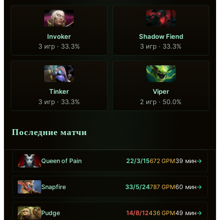
Invoker
Shadow Fiend
3 игр · 33.3%
3 игр · 33.3%
Tinker
Viper
3 игр · 33.3%
2 игр · 50.0%
Последние матчи
Queen of Pain
22/3/15
672 GPM
39 мин
→
Snapfire
33/5/24
787 GPM
60 мин
→
Pudge
14/8/12
436 GPM
49 мин
→