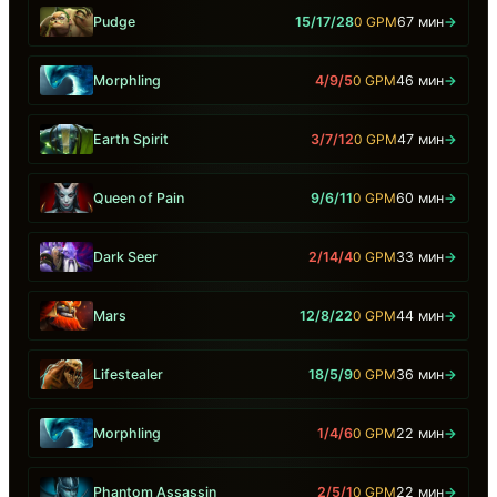
Pudge
15/17/28
0 GPM
67 мин
→
Morphling
4/9/5
0 GPM
46 мин
→
Earth Spirit
3/7/12
0 GPM
47 мин
→
Queen of Pain
9/6/11
0 GPM
60 мин
→
Dark Seer
2/14/4
0 GPM
33 мин
→
Mars
12/8/22
0 GPM
44 мин
→
Lifestealer
18/5/9
0 GPM
36 мин
→
Morphling
1/4/6
0 GPM
22 мин
→
Phantom Assassin
2/5/1
0 GPM
22 мин
→