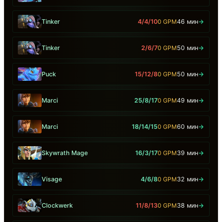
Tinker
4/4/10
0 GPM
46 мин
→
Tinker
2/6/7
0 GPM
50 мин
→
Puck
15/12/8
0 GPM
50 мин
→
Marci
25/8/17
0 GPM
49 мин
→
Marci
18/14/15
0 GPM
60 мин
→
Skywrath Mage
16/3/17
0 GPM
39 мин
→
Visage
4/6/8
0 GPM
32 мин
→
Clockwerk
11/8/13
0 GPM
38 мин
→