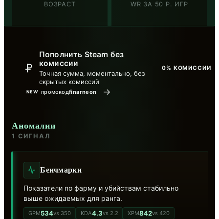
ВОЗРАСТ
WR ЗА 50 Р. ИГР
Пополнить Steam без
комиссии
0% КОМИССИИ
Точная сумма, моментально, без
скрытых комиссий
→
промокод
finarneon
NEW
Аномалии
1 СИГНАЛ
Бенчмарки
Показатели по фарму и убийствам стабильно
выше ожидаемых для ранга.
534
4.3
842
GPM
vs 350
KDA
vs 2.2
XPM
vs 420