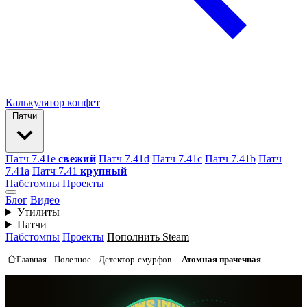
Калькулятор конфет
Патчи
Патч 7.41e
свежий
Патч 7.41d
Патч 7.41c
Патч 7.41b
Патч
7.41а
Патч 7.41
крупный
Пабстомпы
Проекты
Блог
Видео
Утилиты
Патчи
Пабстомпы
Проекты
Пополнить Steam
Главная
Полезное
Детектор смурфов
Атомная прачечная