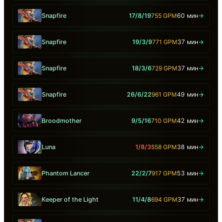
Snapfire
17/8/19
755 GPM
60 мин
→
Snapfire
19/3/9
771 GPM
37 мин
→
Snapfire
18/3/6
729 GPM
37 мин
→
Snapfire
26/6/22
961 GPM
49 мин
→
Broodmother
9/5/16
710 GPM
42 мин
→
Luna
1/8/3
558 GPM
38 мин
→
Phantom Lancer
22/2/7
917 GPM
53 мин
→
Keeper of the Light
11/4/8
694 GPM
37 мин
→