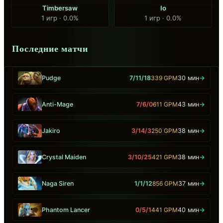
Timbersaw
Io
1 игр · 0.0%
1 игр · 0.0%
Последние матчи
Pudge
7/11/18
339 GPM
30 мин
→
Anti-Mage
7/6/0
611 GPM
43 мин
→
Jakiro
3/14/3
250 GPM
38 мин
→
Crystal Maiden
3/10/25
421 GPM
38 мин
→
Naga Siren
1/1/12
856 GPM
37 мин
→
Phantom Lancer
0/5/1
441 GPM
40 мин
→