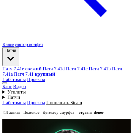
Калькулятор конфет
Патчи
Патч 7.41e
свежий
Патч 7.41d
Патч 7.41c
Патч 7.41b
Патч
7.41а
Патч 7.41
крупный
Пабстомпы
Проекты
Блог
Видео
Утилиты
Патчи
Пабстомпы
Проекты
Пополнить Steam
Главная
Полезное
Детектор смурфов
orgasm_donor