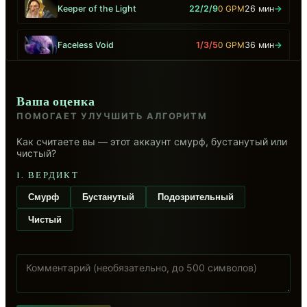
Keeper of the Light
22/2/9
0 GPM
26 мин
→
Faceless Void
1/3/5
0 GPM
36 мин
→
Ваша оценка
ПОМОГАЕТ УЛУЧШИТЬ АЛГОРИТМ
Как считаете вы — этот аккаунт смурф, бустанутый или
чистый?
1. ВЕРДИКТ
Смурф
Бустанутый
Подозрительный
Чистый