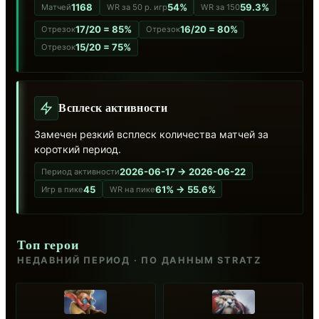
1168
54%
59.3%
Матчей
WR за 50 р. игр
WR за 150
17/20 = 85%
16/20 = 80%
Отрезок
Отрезок
15/20 = 75%
Отрезок
Всплеск активности
Замечен резкий всплеск количества матчей за
короткий период.
2026-06-17 → 2026-06-22
Период активности
45
61% → 55.6%
Игр в пике
WR на пике
Топ герои
НЕДАВНИЙ ПЕРИОД · ПО ДАННЫМ STRATZ