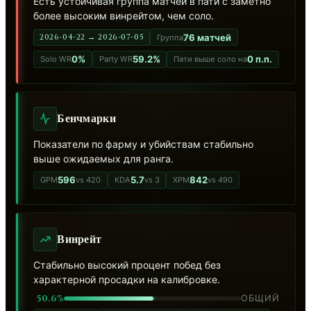
Есть устойчивая группа матчей в пати с заметно
более высоким винрейтом, чем соло.
76 матчей
2026-04-22 → 2026-07-05
Группа
0%
59.2%
0 п.п.
Solo WR
Party WR
Пати выше соло на
Бенчмарки
Показатели по фарму и убийствам стабильно
выше ожидаемых для ранга.
596
5.7
842
GPM
vs 420
KDA
vs 3
XPM
vs 490
Винрейт
Стабильно высокий процент побед без
характерной просадки на калибровке.
50.6%
ОБЩИЙ