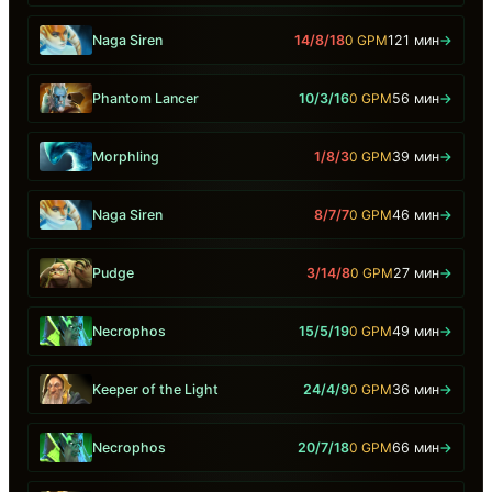
Naga Siren
14/8/18
0 GPM
121 мин
→
Phantom Lancer
10/3/16
0 GPM
56 мин
→
Morphling
1/8/3
0 GPM
39 мин
→
Naga Siren
8/7/7
0 GPM
46 мин
→
Pudge
3/14/8
0 GPM
27 мин
→
Necrophos
15/5/19
0 GPM
49 мин
→
Keeper of the Light
24/4/9
0 GPM
36 мин
→
Necrophos
20/7/18
0 GPM
66 мин
→