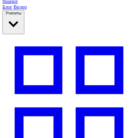
finar
got
Блог
Видео
Утилиты