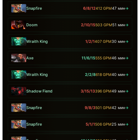
Snapfire
6/8/12
412 GPM
47 мин
→
Doom
2/10/15
503 GPM
51 мин
→
Wraith King
1/2/1
407 GPM
30 мин
→
Axe
11/6/15
555 GPM
46 мин
→
Wraith King
2/2/8
618 GPM
40 мин
→
Shadow Fiend
3/15/13
396 GPM
49 мин
→
Snapfire
9/8/3
501 GPM
42 мин
→
Snapfire
5/1/1
506 GPM
25 мин
→