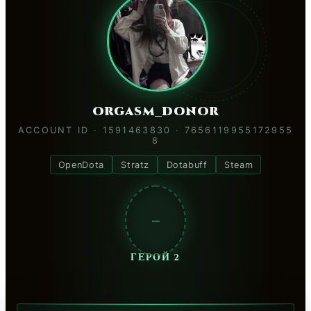
orgasm_donor
ACCOUNT ID · 1591463830 · 7656119955172955
8
OpenDota
Stratz
Dotabuff
Steam
—
ГЕРОЙ 2