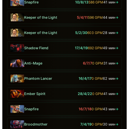
Snapfire
10/8/13
586 GPM
41 мин
→
Keeper of the Light
5/4/11
596 GPM
44 мин
→
Keeper of the Light
5/2/30
603 GPM
28 мин
→
Shadow Fiend
17/4/19
692 GPM
49 мин
→
Anti-Mage
6/7/7
0 GPM
31 мин
→
Phantom Lancer
16/4/17
0 GPM
62 мин
→
Ember Spirit
28/4/22
0 GPM
41 мин
→
Snapfire
16/7/18
0 GPM
43 мин
→
Broodmother
7/4/19
0 GPM
30 мин
→