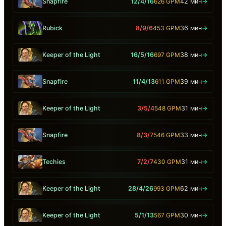
Snapfire
12/4/16
626 GPM
42 мин
→
Rubick
8/9/6
453 GPM
36 мин
→
Keeper of the Light
16/5/16
697 GPM
38 мин
→
Snapfire
11/4/13
611 GPM
39 мин
→
Keeper of the Light
3/5/4
548 GPM
31 мин
→
Snapfire
8/3/7
546 GPM
33 мин
→
Techies
7/2/7
430 GPM
31 мин
→
Keeper of the Light
28/4/26
993 GPM
62 мин
→
Keeper of the Light
5/1/13
567 GPM
30 мин
→