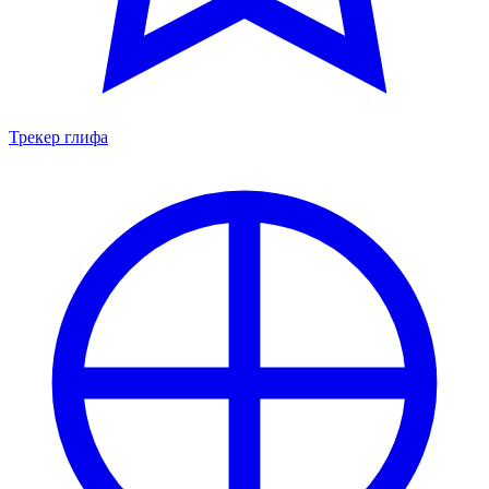
Трекер глифа