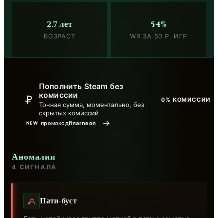
2.7 лет
54%
ВОЗРАСТ
WR ЗА 50 Р. ИГР
Пополнить Steam без
комиссии
0% КОМИССИИ
Точная сумма, моментально, без
скрытых комиссий
→
промокод
finarneon
NEW
Аномалии
4 СИГНАЛА
Пати-буст