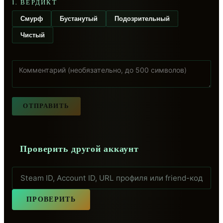
1. ВЕРДИКТ
Смурф
Бустанутый
Подозрительный
Чистый
ОТПРАВИТЬ
Проверить другой аккаунт
ПРОВЕРИТЬ