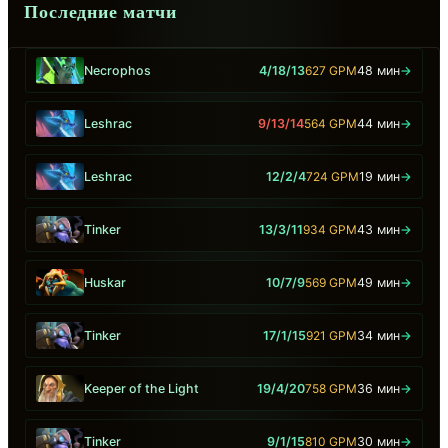
Последние матчи
Necrophos
4/18/13
627 GPM
48 мин
→
Leshrac
9/13/14
564 GPM
44 мин
→
Leshrac
12/2/4
724 GPM
19 мин
→
Tinker
13/3/11
934 GPM
43 мин
→
Huskar
10/7/9
569 GPM
49 мин
→
Tinker
17/1/15
921 GPM
34 мин
→
Keeper of the Light
19/4/20
758 GPM
36 мин
→
Tinker
9/1/15
810 GPM
30 мин
→