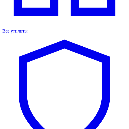
Все утилиты