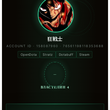
狂戦士
ACCOUNT ID · 158087960 · 76561198118353688
OpenDota
Stratz
Dotabuff
Steam
—
ВЛАСТЕЛИН 4