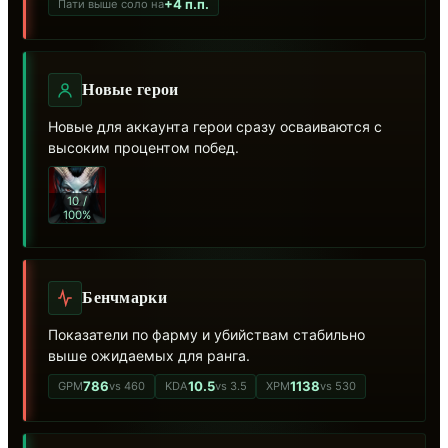
+4 п.п.
Пати выше соло на
Новые герои
Новые для аккаунта герои сразу осваиваются с
высоким процентом побед.
10 /
100%
Бенчмарки
Показатели по фарму и убийствам стабильно
выше ожидаемых для ранга.
786
10.5
1138
GPM
vs 460
KDA
vs 3.5
XPM
vs 530