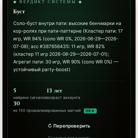
◆ ВЕРДИКТ СИСТЕМЫ ◆
Буст
Соло-буст внутри пати: высокие бенчмарки на 
кор-ролях при пати-паттерне (Кластер пати: 17 
игр, WR 94% (соло WR 0%, 2026-06-29—2026-
07-08); acc #387656435: 11 игр, WR 82% 
(кластер 11 игр 2026-06-29—2026-07-01); 
Агрегат пати: 30 игр, WR 90% (соло WR 0%) — 
устойчивый party-boost)
5
13 лет
найдено сигналов
возраст аккаунта
30
из 150 проанализированных матчей
DB★
↻ Перепроверить
Доступна раз в месяц