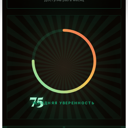
75
СРЕДНЯЯ УВЕРЕННОСТЬ