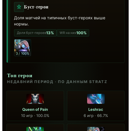
Буст-герои
Доля матчей на типичных буст-героях выше
нормы.
13%
100%
Доля буст-героев
WR на них
3 / 100%
Топ герои
НЕДАВНИЙ ПЕРИОД · ПО ДАННЫМ STRATZ
Queen of Pain
Leshrac
10 игр · 100.0%
6 игр · 66.7%