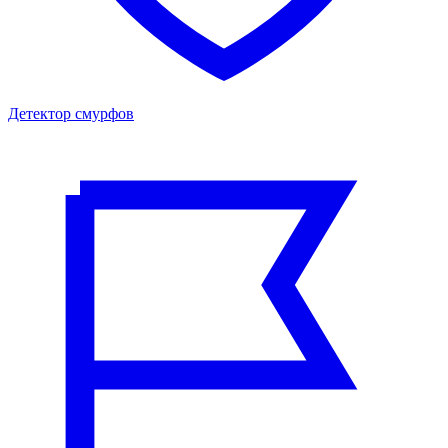
Детектор смурфов