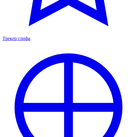
Трекер глифа