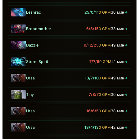
Leshrac
25/0/11
0 GPM
30 мин
→
Broodmother
6/8/15
0 GPM
33 мин
→
Dazzle
9/12/25
0 GPM
49 мин
→
Storm Spirit
7/7/6
0 GPM
41 мин
→
Ursa
13/7/10
0 GPM
49 мин
→
Tiny
7/8/7
0 GPM
30 мин
→
Ursa
16/6/5
0 GPM
38 мин
→
Ursa
18/4/13
0 GPM
42 мин
→