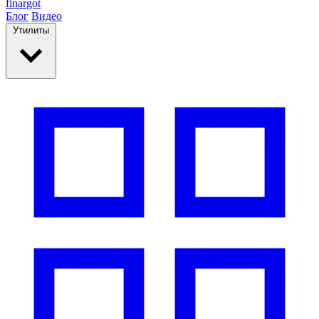
finar
got
Блог
Видео
Утилиты