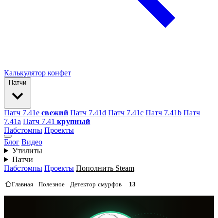
Калькулятор конфет
Патчи
Патч 7.41e
свежий
Патч 7.41d
Патч 7.41c
Патч 7.41b
Патч
7.41а
Патч 7.41
крупный
Пабстомпы
Проекты
Блог
Видео
Утилиты
Патчи
Пабстомпы
Проекты
Пополнить Steam
Главная
Полезное
Детектор смурфов
13