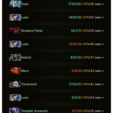
Zeus
7/10/22
0 GPM
39 мин
→
Luna
14/9/13
0 GPM
50 мин
→
Shadow Fiend
10/1/7
0 GPM
29 мин
→
Luna
12/8/14
0 GPM
45 мин
→
Rubick
6/5/13
0 GPM
37 мин
→
Mars
0/8/5
0 GPM
34 мин
→
Clockwerk
7/13/31
0 GPM
42 мин
→
Luna
5/2/2
0 GPM
24 мин
→
Templar Assassin
4/7/2
0 GPM
20 мин
→