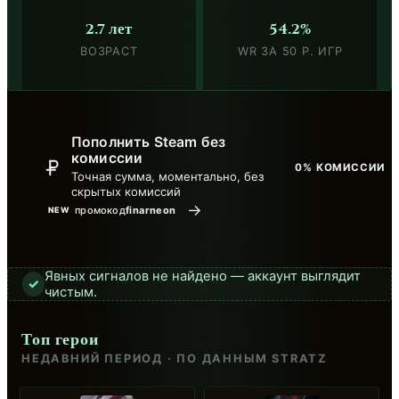
2.7 лет
54.2%
ВОЗРАСТ
WR ЗА 50 Р. ИГР
Пополнить Steam без
комиссии
0% КОМИССИИ
Точная сумма, моментально, без
скрытых комиссий
→
промокод
finarneon
NEW
Явных сигналов не найдено — аккаунт выглядит
✓
чистым.
Топ герои
НЕДАВНИЙ ПЕРИОД · ПО ДАННЫМ STRATZ