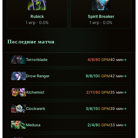
Rubick
Spirit Breaker
1 игр · 0.0%
1 игр · 0.0%
Последние матчи
Terrorblade
4/9/6
0 GPM
40 мин
→
Drow Ranger
9/8/10
0 GPM
42 мин
→
Alchemist
2/11/6
0 GPM
35 мин
→
Clockwerk
3/8/15
0 GPM
39 мин
→
Medusa
2/4/8
0 GPM
33 мин
→