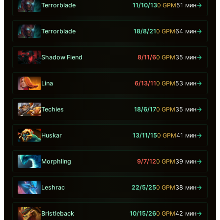
Terrorblade
11/10/13
0 GPM
51 мин
→
Terrorblade
18/8/21
0 GPM
64 мин
→
Shadow Fiend
8/11/6
0 GPM
35 мин
→
Lina
6/13/11
0 GPM
53 мин
→
Techies
18/6/17
0 GPM
35 мин
→
Huskar
13/11/15
0 GPM
41 мин
→
Morphling
9/7/12
0 GPM
39 мин
→
Leshrac
22/5/25
0 GPM
38 мин
→
Bristleback
10/15/26
0 GPM
42 мин
→