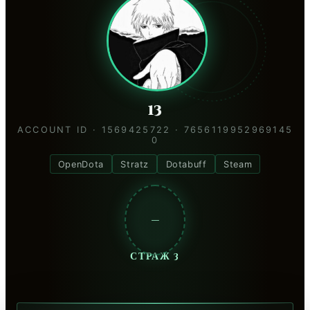
13
ACCOUNT ID · 1569425722 · 7656119952969145
0
OpenDota
Stratz
Dotabuff
Steam
—
СТРАЖ 3