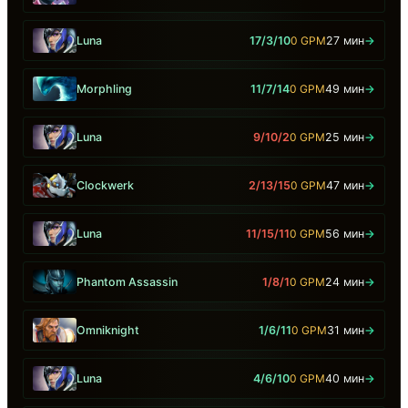
Luna
17/3/10
0 GPM
27 мин
→
Morphling
11/7/14
0 GPM
49 мин
→
Luna
9/10/2
0 GPM
25 мин
→
Clockwerk
2/13/15
0 GPM
47 мин
→
Luna
11/15/11
0 GPM
56 мин
→
Phantom Assassin
1/8/1
0 GPM
24 мин
→
Omniknight
1/6/11
0 GPM
31 мин
→
Luna
4/6/10
0 GPM
40 мин
→