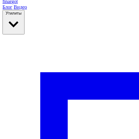
finar
got
Блог
Видео
Утилиты