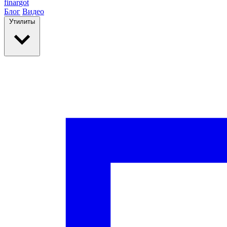
finar
got
Блог
Видео
Утилиты