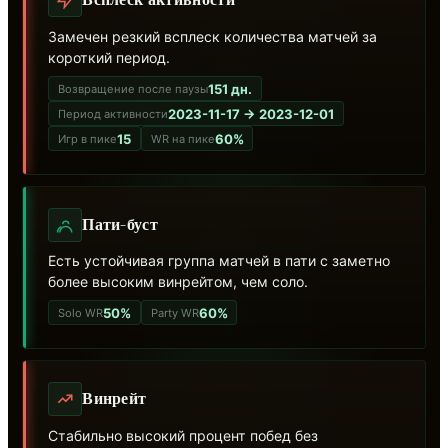
Всплеск активности
Замечен резкий всплеск количества матчей за
короткий период.
151 дн.
Возвращение после паузы
2023-11-17 → 2023-12-01
Период активности
15
60%
Игр в пике
WR на пике
Пати-буст
Есть устойчивая группа матчей в пати с заметно
более высоким винрейтом, чем соло.
50%
60%
Solo WR
Party WR
Винрейт
Стабильно высокий процент побед без