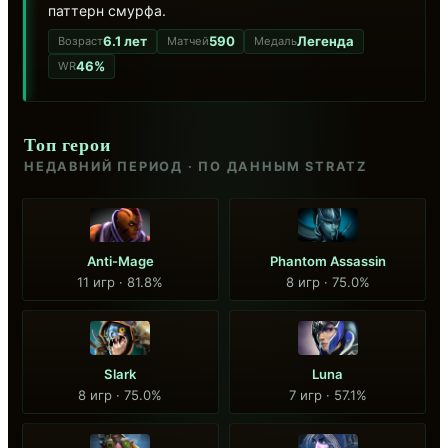
паттерн смурфа.
6.1 лет
590
Легенда
Возраст
Матчей
Медаль
46%
WR
Топ герои
НЕДАВНИЙ ПЕРИОД · ПО ДАННЫМ STRATZ
Anti-Mage
Phantom Assassin
11 игр · 81.8%
8 игр · 75.0%
Slark
Luna
8 игр · 75.0%
7 игр · 57.1%