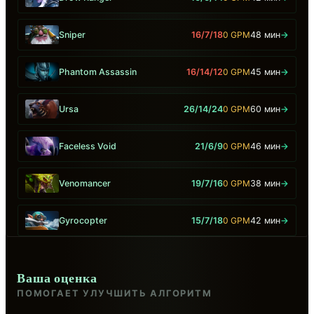
Sniper
16/7/18
0 GPM
48 мин
→
Phantom Assassin
16/14/12
0 GPM
45 мин
→
Ursa
26/14/24
0 GPM
60 мин
→
Faceless Void
21/6/9
0 GPM
46 мин
→
Venomancer
19/7/16
0 GPM
38 мин
→
Gyrocopter
15/7/18
0 GPM
42 мин
→
Ваша оценка
ПОМОГАЕТ УЛУЧШИТЬ АЛГОРИТМ