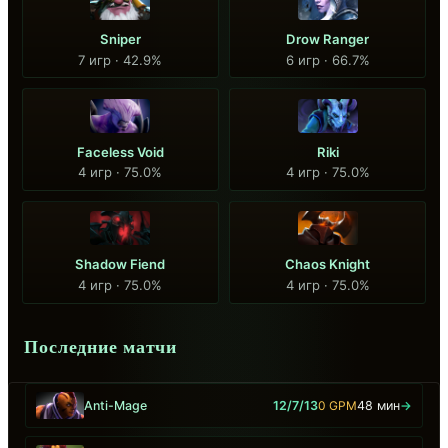
Sniper
Drow Ranger
7 игр · 42.9%
6 игр · 66.7%
Faceless Void
Riki
4 игр · 75.0%
4 игр · 75.0%
Shadow Fiend
Chaos Knight
4 игр · 75.0%
4 игр · 75.0%
Последние матчи
Anti-Mage
12/7/13
0 GPM
48 мин
→