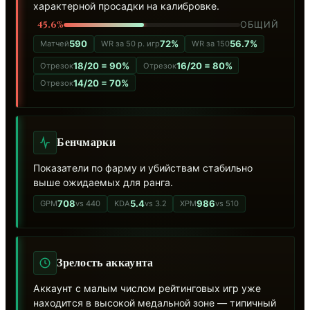
характерной просадки на калибровке.
45.6%
ОБЩИЙ
590
72%
56.7%
Матчей
WR за 50 р. игр
WR за 150
18/20 = 90%
16/20 = 80%
Отрезок
Отрезок
14/20 = 70%
Отрезок
Бенчмарки
Показатели по фарму и убийствам стабильно
выше ожидаемых для ранга.
708
5.4
986
GPM
vs 440
KDA
vs 3.2
XPM
vs 510
Зрелость аккаунта
Аккаунт с малым числом рейтинговых игр уже
находится в высокой медальной зоне — типичный