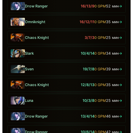
Drow Ranger
16/13/9
0 GPM
52 мин
→
Omniknight
16/12/11
0 GPM
35 мин
→
Chaos Knight
3/7/3
0 GPM
25 мин
→
Slark
10/4/14
0 GPM
34 мин
→
Sven
19/7/8
0 GPM
39 мин
→
Chaos Knight
12/8/13
0 GPM
35 мин
→
Luna
10/3/8
0 GPM
25 мин
→
Drow Ranger
13/4/14
0 GPM
46 мин
→
Drow Ranger
10/6/14
0 GPM
42 мин
→