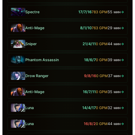
Spectre
17/7/16
783 GPM
55 мин
→
Anti-Mage
8/1/10
763 GPM
29 мин
→
Sniper
21/4/11
0 GPM
44 мин
→
Phantom Assassin
18/6/7
0 GPM
39 мин
→
Drow Ranger
9/8/16
0 GPM
37 мин
→
Anti-Mage
16/7/11
0 GPM
35 мин
→
Luna
14/4/17
0 GPM
32 мин
→
Luna
16/8/2
0 GPM
44 мин
→