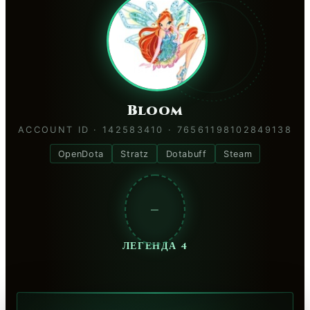
Bloom
ACCOUNT ID · 142583410 · 76561198102849138
OpenDota
Stratz
Dotabuff
Steam
—
ЛЕГЕНДА 4