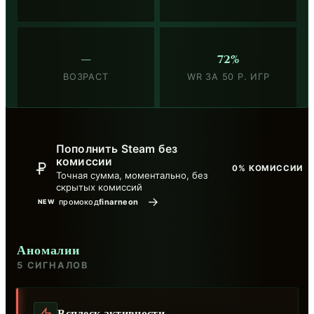
—
72%
ВОЗРАСТ
WR ЗА 50 Р. ИГР
Пополнить Steam без
комиссии
0% КОМИССИИ
Точная сумма, моментально, без
скрытых комиссий
→
промокод
finarneon
NEW
Аномалии
5 СИГНАЛОВ