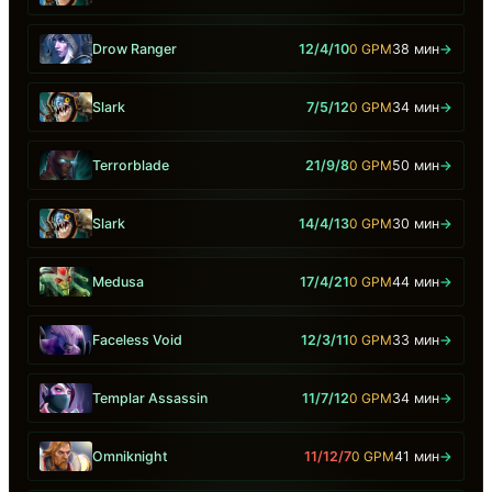
Drow Ranger
12/4/10
0 GPM
38 мин
→
Slark
7/5/12
0 GPM
34 мин
→
Terrorblade
21/9/8
0 GPM
50 мин
→
Slark
14/4/13
0 GPM
30 мин
→
Medusa
17/4/21
0 GPM
44 мин
→
Faceless Void
12/3/11
0 GPM
33 мин
→
Templar Assassin
11/7/12
0 GPM
34 мин
→
Omniknight
11/12/7
0 GPM
41 мин
→