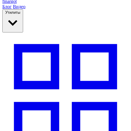
finar
got
Блог
Видео
Утилиты