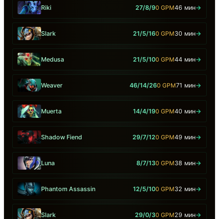
Riki
27/8/9
0 GPM
46 мин
→
Slark
21/5/16
0 GPM
30 мин
→
Medusa
21/5/10
0 GPM
44 мин
→
Weaver
46/14/26
0 GPM
71 мин
→
Muerta
14/4/19
0 GPM
40 мин
→
Shadow Fiend
29/7/12
0 GPM
49 мин
→
Luna
8/7/13
0 GPM
38 мин
→
Phantom Assassin
12/5/10
0 GPM
32 мин
→
Slark
29/0/3
0 GPM
29 мин
→