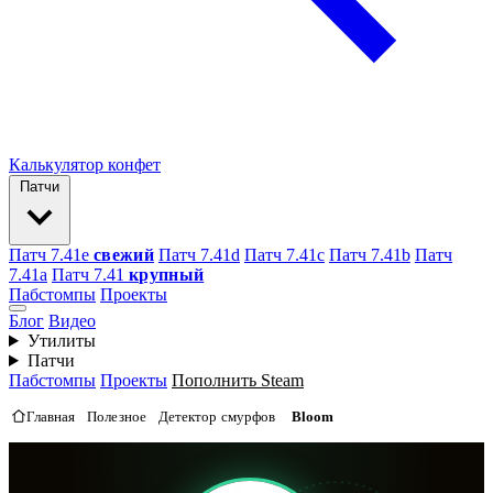
Калькулятор конфет
Патчи
Патч 7.41e
свежий
Патч 7.41d
Патч 7.41c
Патч 7.41b
Патч
7.41а
Патч 7.41
крупный
Пабстомпы
Проекты
Блог
Видео
Утилиты
Патчи
Пабстомпы
Проекты
Пополнить Steam
Главная
Полезное
Детектор смурфов
Bloom