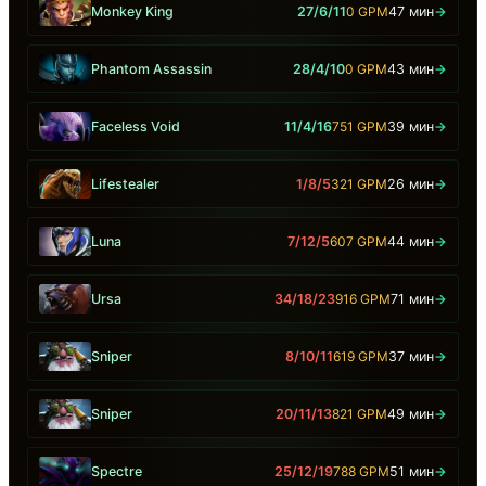
Monkey King
27/6/11
0 GPM
47 мин
→
Phantom Assassin
28/4/10
0 GPM
43 мин
→
Faceless Void
11/4/16
751 GPM
39 мин
→
Lifestealer
1/8/5
321 GPM
26 мин
→
Luna
7/12/5
607 GPM
44 мин
→
Ursa
34/18/23
916 GPM
71 мин
→
Sniper
8/10/11
619 GPM
37 мин
→
Sniper
20/11/13
821 GPM
49 мин
→
Spectre
25/12/19
788 GPM
51 мин
→