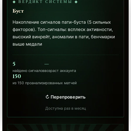
◆ ВЕРДИКТ СИСТЕМЫ ◆
Буст
Накопление сигналов пати-буста (5 сильных 
факторов). Топ-сигналы: всплеск активности, 
высокий винрейт, аномалии в пати, бенчмарки 
выше медали
5
—
найдено сигналов
возраст аккаунта
150
из 150 проанализированных матчей
↻ Перепроверить
Доступна раз в месяц