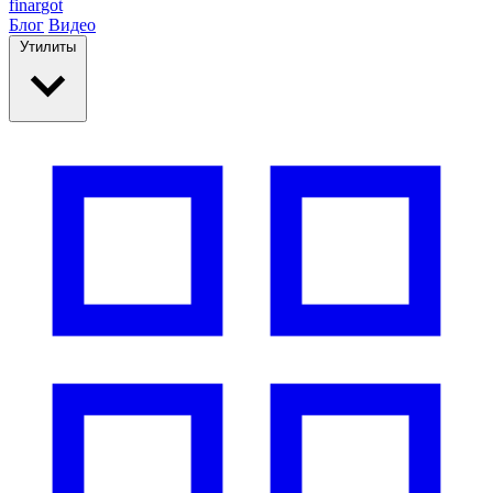
finar
got
Блог
Видео
Утилиты