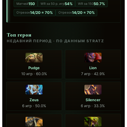
150
54%
50.7%
Матчей
WR за 50 р. игр
WR за 150
14/20 = 70%
14/20 = 70%
Отрезок
Отрезок
Топ герои
НЕДАВНИЙ ПЕРИОД · ПО ДАННЫМ STRATZ
Pudge
Lion
10 игр · 60.0%
7 игр · 42.9%
Zeus
Silencer
6 игр · 50.0%
6 игр · 33.3%