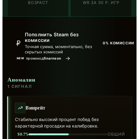
ВОЗРАСТ
WR ЗА 50 Р. ИГР
Пополнить Steam без
комиссии
0% КОМИССИИ
Точная сумма, моментально, без
скрытых комиссий
→
промокод
finarneon
NEW
Аномалии
1 СИГНАЛ
Винрейт
Стабильно высокий процент побед без
характерной просадки на калибровке.
50.7%
ОБЩИЙ