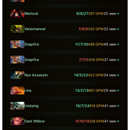
Warlock
6/8/27
367 GPM
35 мин
→
Venomancer
1/9/9
320 GPM
32 мин
→
Snapfire
11/7/30
486 GPM
49 мин
→
Snapfire
7/7/5
306 GPM
37 мин
→
Nyx Assassin
14/5/23
402 GPM
34 мин
→
Lina
13/2/13
667 GPM
29 мин
→
Undying
16/7/24
618 GPM
41 мин
→
Dark Willow
0/10/14
228 GPM
41 мин
→