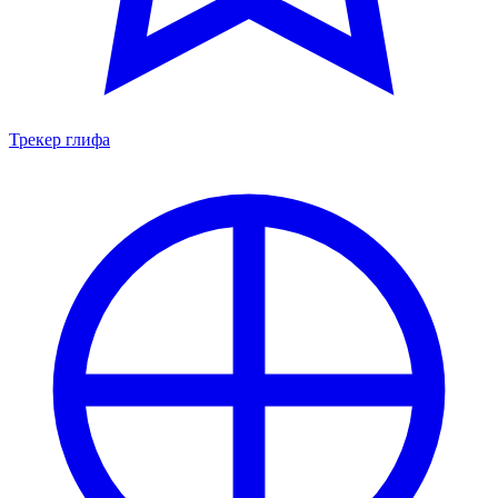
Трекер глифа