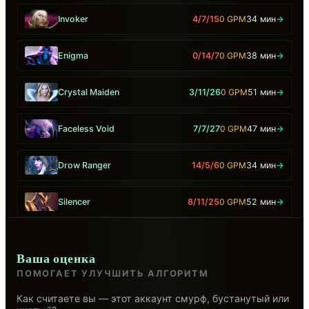
Invoker
4/7/15
0 GPM
34 мин
→
Enigma
0/14/7
0 GPM
38 мин
→
Crystal Maiden
3/11/26
0 GPM
51 мин
→
Faceless Void
7/7/27
0 GPM
47 мин
→
Drow Ranger
14/5/6
0 GPM
34 мин
→
Silencer
8/11/25
0 GPM
52 мин
→
Ваша оценка
ПОМОГАЕТ УЛУЧШИТЬ АЛГОРИТМ
Как считаете вы — этот аккаунт смурф, бустанутый или