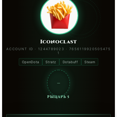
Iconoclast
ACCOUNT ID · 1244789023 · 7656119920505475
1
OpenDota
Stratz
Dotabuff
Steam
—
РЫЦАРЬ 5