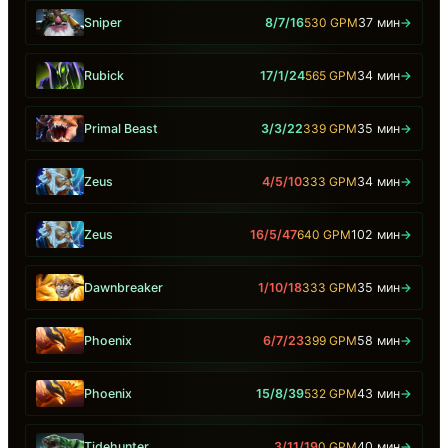
Sniper
8/7/16
530 GPM
37 мин
→
Rubick
17/1/24
565 GPM
34 мин
→
Primal Beast
3/3/22
339 GPM
35 мин
→
Zeus
4/5/10
333 GPM
34 мин
→
Zeus
16/5/47
640 GPM
102 мин
→
Dawnbreaker
1/10/18
333 GPM
35 мин
→
Phoenix
6/7/23
399 GPM
58 мин
→
Phoenix
15/8/39
532 GPM
43 мин
→
Tidehunter
3/11/19
0 GPM
40 мин
→