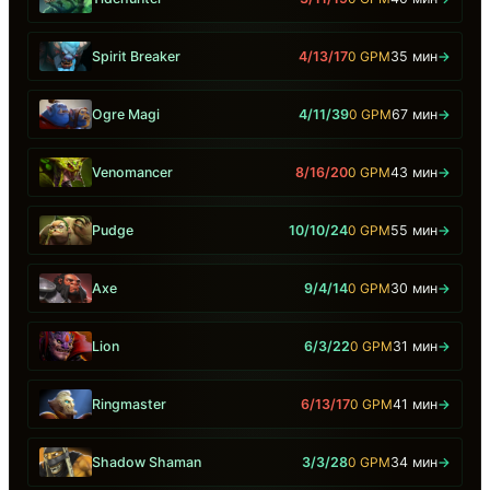
Spirit Breaker
4/13/17
0 GPM
35 мин
→
Ogre Magi
4/11/39
0 GPM
67 мин
→
Venomancer
8/16/20
0 GPM
43 мин
→
Pudge
10/10/24
0 GPM
55 мин
→
Axe
9/4/14
0 GPM
30 мин
→
Lion
6/3/22
0 GPM
31 мин
→
Ringmaster
6/13/17
0 GPM
41 мин
→
Shadow Shaman
3/3/28
0 GPM
34 мин
→