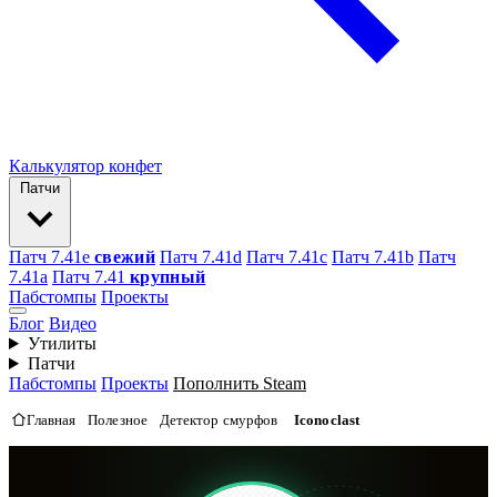
Калькулятор конфет
Патчи
Патч 7.41e
свежий
Патч 7.41d
Патч 7.41c
Патч 7.41b
Патч
7.41а
Патч 7.41
крупный
Пабстомпы
Проекты
Блог
Видео
Утилиты
Патчи
Пабстомпы
Проекты
Пополнить Steam
Главная
Полезное
Детектор смурфов
Iconoclast