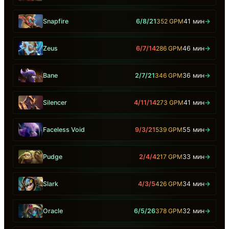
Snapfire
6/8/21
352 GPM
41 мин
→
Zeus
6/7/14
286 GPM
46 мин
→
Bane
2/7/21
346 GPM
36 мин
→
Silencer
4/11/14
273 GPM
41 мин
→
Faceless Void
9/3/21
539 GPM
55 мин
→
Pudge
2/4/4
217 GPM
33 мин
→
Slark
4/3/5
426 GPM
34 мин
→
Oracle
6/5/26
378 GPM
32 мин
→