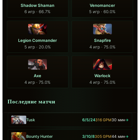
Shadow Shaman
Venomancer
6 игр · 66.7%
5 игр · 60.0%
Legion Commander
Snapfire
5 игр · 20.0%
4 игр · 75.0%
Axe
Warlock
4 игр · 75.0%
4 игр · 75.0%
Последние матчи
Tusk
6/5/24
316 GPM
30 мин
→
Bounty Hunter
3/10/8
305 GPM
44 мин
→