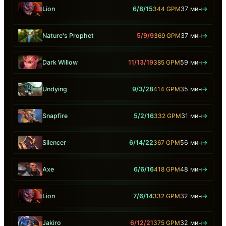
Lion
6/8/15
344 GPM
37 мин
→
Nature's Prophet
5/9/9
369 GPM
37 мин
→
Dark Willow
11/13/19
385 GPM
59 мин
→
Undying
9/3/28
414 GPM
35 мин
→
Snapfire
5/2/16
332 GPM
31 мин
→
Silencer
6/14/22
367 GPM
56 мин
→
Axe
6/6/16
418 GPM
48 мин
→
Lion
7/6/14
332 GPM
32 мин
→
Jakiro
6/12/21
375 GPM
32 мин
→