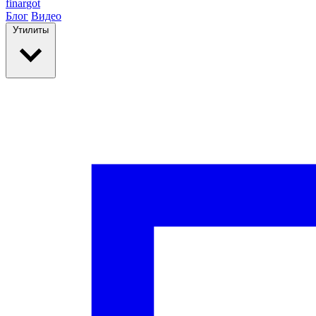
finar
got
Блог
Видео
Утилиты