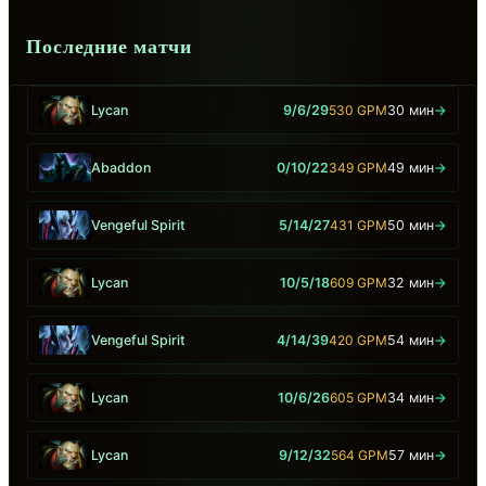
Последние матчи
Lycan
9/6/29
530 GPM
30 мин
→
Abaddon
0/10/22
349 GPM
49 мин
→
Vengeful Spirit
5/14/27
431 GPM
50 мин
→
Lycan
10/5/18
609 GPM
32 мин
→
Vengeful Spirit
4/14/39
420 GPM
54 мин
→
Lycan
10/6/26
605 GPM
34 мин
→
Lycan
9/12/32
564 GPM
57 мин
→