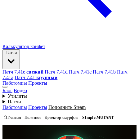
Калькулятор конфет
Патчи
Патч 7.41e
свежий
Патч 7.41d
Патч 7.41c
Патч 7.41b
Патч
7.41а
Патч 7.41
крупный
Пабстомпы
Проекты
Блог
Видео
Утилиты
Патчи
Пабстомпы
Проекты
Пополнить Steam
Главная
Полезное
Детектор смурфов
S1mple.MUTANT