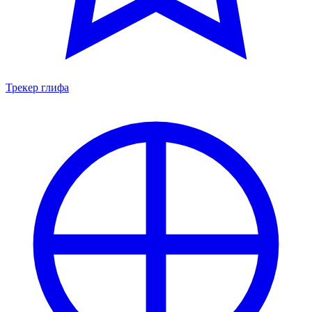
Трекер глифа