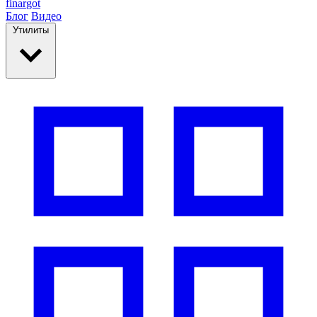
finar
got
Блог
Видео
Утилиты