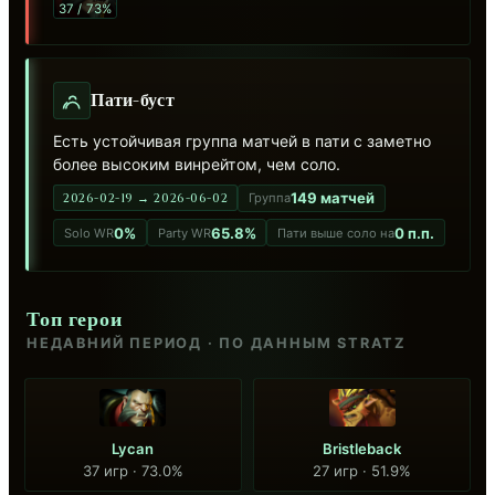
37 / 73%
Пати-буст
Есть устойчивая группа матчей в пати с заметно
более высоким винрейтом, чем соло.
149 матчей
2026-02-19 → 2026-06-02
Группа
0%
65.8%
0 п.п.
Solo WR
Party WR
Пати выше соло на
Топ герои
НЕДАВНИЙ ПЕРИОД · ПО ДАННЫМ STRATZ
Lycan
Bristleback
37 игр · 73.0%
27 игр · 51.9%