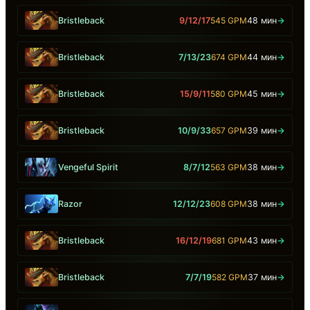
Bristleback
9/12/17
545 GPM
48 мин
→
Bristleback
7/13/23
674 GPM
44 мин
→
Bristleback
15/9/11
580 GPM
45 мин
→
Bristleback
10/9/33
657 GPM
39 мин
→
Vengeful Spirit
8/7/12
563 GPM
38 мин
→
Razor
12/12/23
608 GPM
38 мин
→
Bristleback
16/12/19
681 GPM
43 мин
→
Bristleback
7/7/19
582 GPM
37 мин
→