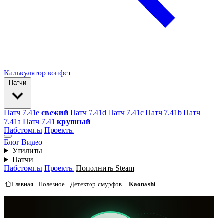
Калькулятор конфет
Патчи
Патч 7.41e
свежий
Патч 7.41d
Патч 7.41c
Патч 7.41b
Патч
7.41а
Патч 7.41
крупный
Пабстомпы
Проекты
Блог
Видео
Утилиты
Патчи
Пабстомпы
Проекты
Пополнить Steam
Главная
Полезное
Детектор смурфов
Kaonashi