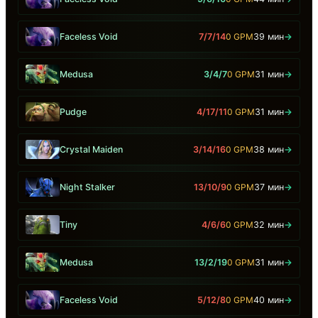
Faceless Void
7/7/14
0 GPM
39 мин
→
Medusa
3/4/7
0 GPM
31 мин
→
Pudge
4/17/11
0 GPM
31 мин
→
Crystal Maiden
3/14/16
0 GPM
38 мин
→
Night Stalker
13/10/9
0 GPM
37 мин
→
Tiny
4/6/6
0 GPM
32 мин
→
Medusa
13/2/19
0 GPM
31 мин
→
Faceless Void
5/12/8
0 GPM
40 мин
→