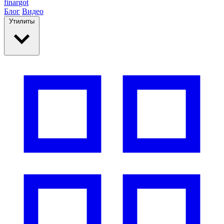
finar
got
Блог
Видео
Утилиты