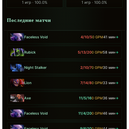
1 игр · 100.0%
1 игр · 100.0%
Последние матчи
Faceless Void
4/10/5
0 GPM
41 мин
→
Rubick
5/13/20
0 GPM
58 мин
→
Night Stalker
2/10/7
0 GPM
30 мин
→
Lion
7/14/8
0 GPM
33 мин
→
Axe
11/5/16
0 GPM
36 мин
→
Faceless Void
11/4/20
0 GPM
46 мин
→
Faceless Void
9/6/10
0 GPM
44 мин
→