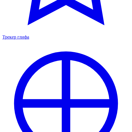
Трекер глифа