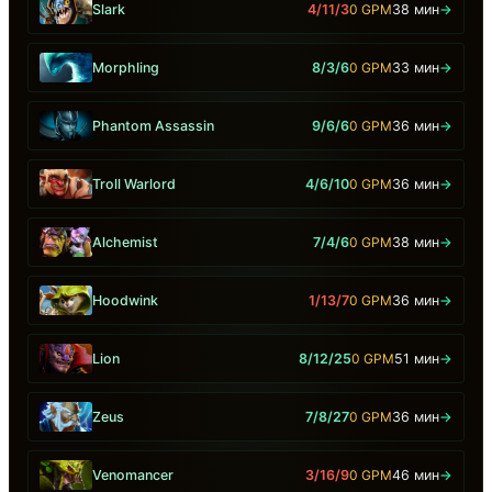
Slark
4/11/3
0 GPM
38 мин
→
Morphling
8/3/6
0 GPM
33 мин
→
Phantom Assassin
9/6/6
0 GPM
36 мин
→
Troll Warlord
4/6/10
0 GPM
36 мин
→
Alchemist
7/4/6
0 GPM
38 мин
→
Hoodwink
1/13/7
0 GPM
36 мин
→
Lion
8/12/25
0 GPM
51 мин
→
Zeus
7/8/27
0 GPM
36 мин
→
Venomancer
3/16/9
0 GPM
46 мин
→