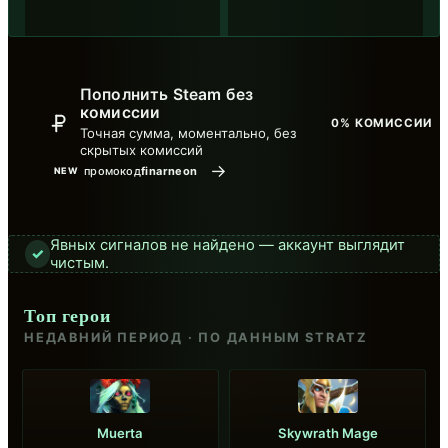
Пополнить Steam без
комиссии
0% КОМИССИИ
Точная сумма, моментально, без
скрытых комиссий
→
промокод
finarneon
NEW
Явных сигналов не найдено — аккаунт выглядит
✓
чистым.
Топ герои
НЕДАВНИЙ ПЕРИОД · ПО ДАННЫМ STRATZ
Muerta
Skywrath Mage