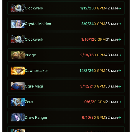
Clockwerk
1/12/23
0 GPM
42 мин
→
Crystal Maiden
3/9/24
0 GPM
36 мин
→
Clockwerk
1/16/12
0 GPM
31 мин
→
Pudge
2/18/16
0 GPM
43 мин
→
Dawnbreaker
14/8/26
0 GPM
48 мин
→
Ogre Magi
3/12/21
0 GPM
38 мин
→
Zeus
0/6/2
0 GPM
21 мин
→
Drow Ranger
6/10/3
0 GPM
32 мин
→