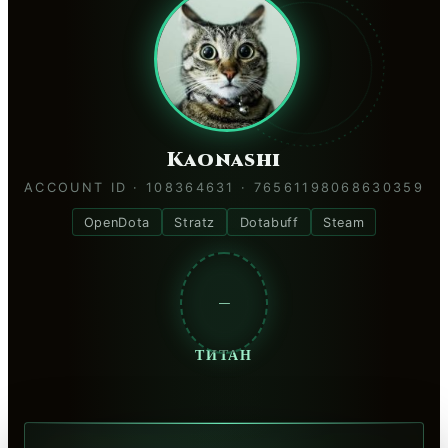
Kaonashi
ACCOUNT ID · 108364631 · 76561198068630359
OpenDota
Stratz
Dotabuff
Steam
—
ТИТАН