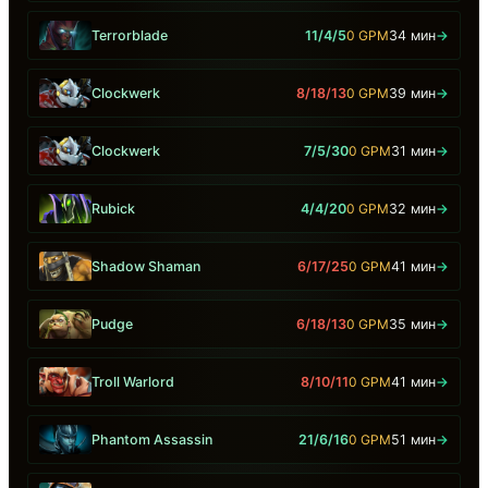
Terrorblade
11/4/5
0 GPM
34 мин
→
Clockwerk
8/18/13
0 GPM
39 мин
→
Clockwerk
7/5/30
0 GPM
31 мин
→
Rubick
4/4/20
0 GPM
32 мин
→
Shadow Shaman
6/17/25
0 GPM
41 мин
→
Pudge
6/18/13
0 GPM
35 мин
→
Troll Warlord
8/10/11
0 GPM
41 мин
→
Phantom Assassin
21/6/16
0 GPM
51 мин
→