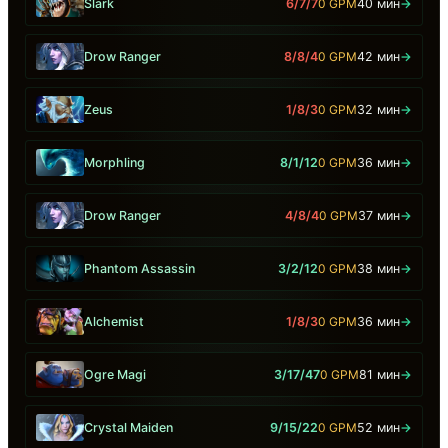
Slark
6/7/7
0 GPM
40 мин
→
Drow Ranger
8/8/4
0 GPM
42 мин
→
Zeus
1/8/3
0 GPM
32 мин
→
Morphling
8/1/12
0 GPM
36 мин
→
Drow Ranger
4/8/4
0 GPM
37 мин
→
Phantom Assassin
3/2/12
0 GPM
38 мин
→
Alchemist
1/8/3
0 GPM
36 мин
→
Ogre Magi
3/17/47
0 GPM
81 мин
→
Crystal Maiden
9/15/22
0 GPM
52 мин
→