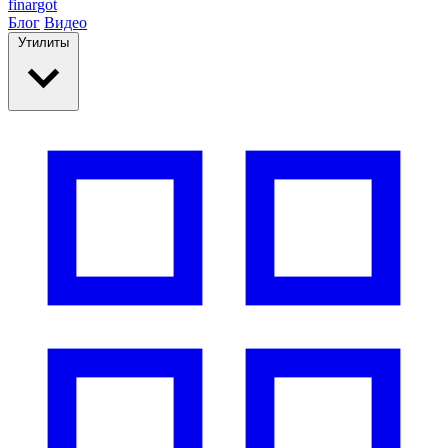
finar
got
Блог
Видео
Утилиты