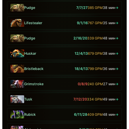
Pudge
7/7/27
385 GPM
38 мин
→
Lifestealer
9/1/16
767 GPM
35 мин
→
Pudge
2/16/20
339 GPM
48 мин
→
Huskar
12/4/13
679 GPM
38 мин
→
Bristleback
18/4/13
799 GPM
36 мин
→
Grimstroke
0/8/9
240 GPM
27 мин
→
Tusk
7/12/20
334 GPM
49 мин
→
Rubick
6/11/28
409 GPM
48 мин
→