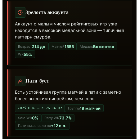
Зрелость аккаунта
Аккаунт с малым числом рейтинговых игр уже
находится в высокой медальной зоне — типичный
паттерн смурфа.
214 дн
1555
Божество
Возраст
Матчей
Медаль
55%
WR
Пати-буст
Есть устойчивая группа матчей в пати с заметно
более высоким винрейтом, чем соло.
19 матчей
2025-11-16 → 2026-06-02
Группа
0%
73.7%
Solo WR
Party WR
+12 п.п.
Пати выше соло на