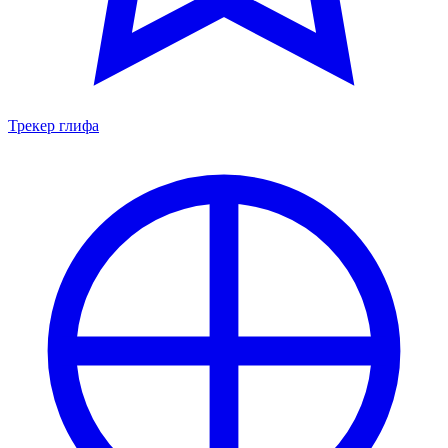
Трекер глифа