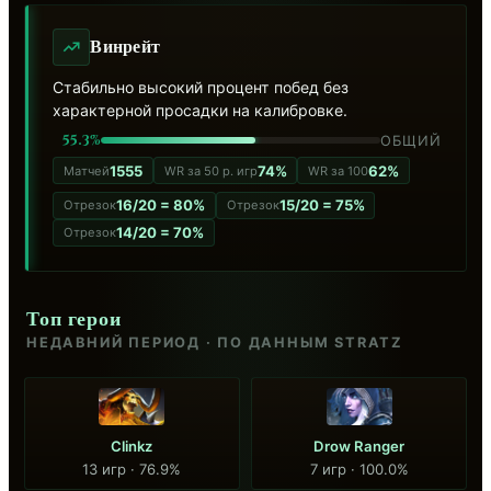
Винрейт
Стабильно высокий процент побед без
характерной просадки на калибровке.
55.3%
ОБЩИЙ
1555
74%
62%
Матчей
WR за 50 р. игр
WR за 100
16/20 = 80%
15/20 = 75%
Отрезок
Отрезок
14/20 = 70%
Отрезок
Топ герои
НЕДАВНИЙ ПЕРИОД · ПО ДАННЫМ STRATZ
Clinkz
Drow Ranger
13 игр · 76.9%
7 игр · 100.0%