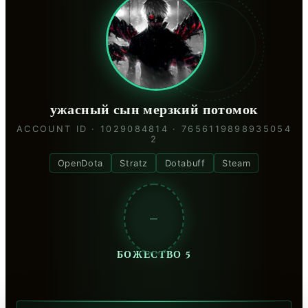
ужасный сын мерзкий потомок
ACCOUNT ID · 1029084814 · 7656119898935054
2
OpenDota
Stratz
Dotabuff
Steam
—
БОЖЕСТВО 5