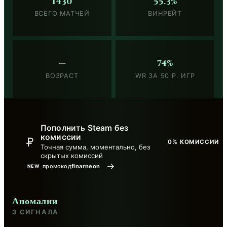
1430
55.3%
ВСЕГО МАТЧЕЙ
ВИНРЕЙТ
—
74%
ВОЗРАСТ
WR ЗА 50 Р. ИГР
Пополнить Steam без
комиссии
0% КОМИССИИ
Точная сумма, моментально, без
скрытых комиссий
→
промокод
finarneon
NEW
Аномалии
3 СИГНАЛА