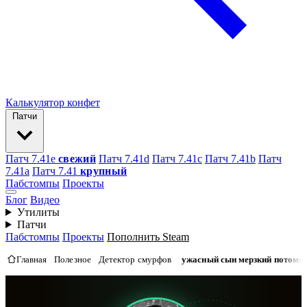
Калькулятор конфет
Патчи
Патч 7.41e
свежий
Патч 7.41d
Патч 7.41c
Патч 7.41b
Патч
7.41а
Патч 7.41
крупный
Пабстомпы
Проекты
Блог
Видео
Утилиты
Патчи
Пабстомпы
Проекты
Пополнить Steam
Главная
Полезное
Детектор смурфов
ужасный сын мерзкий потомо