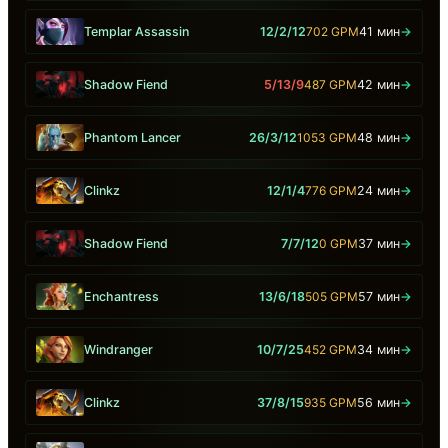
Templar Assassin
12/2/12
702 GPM
41 мин
→
Shadow Fiend
5/13/9
487 GPM
42 мин
→
Phantom Lancer
26/3/12
1053 GPM
48 мин
→
Clinkz
12/1/4
776 GPM
24 мин
→
Shadow Fiend
7/7/12
0 GPM
37 мин
→
Enchantress
13/6/18
505 GPM
57 мин
→
Windranger
10/7/25
452 GPM
34 мин
→
Clinkz
37/8/15
935 GPM
56 мин
→