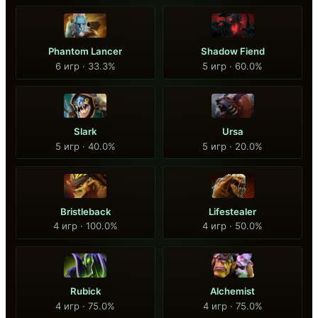
Phantom Lancer
Shadow Fiend
6 игр · 33.3%
5 игр · 60.0%
Slark
Ursa
5 игр · 40.0%
5 игр · 20.0%
Bristleback
Lifestealer
4 игр · 100.0%
4 игр · 50.0%
Rubick
Alchemist
4 игр · 75.0%
4 игр · 75.0%