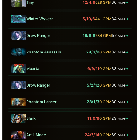
Tiny
12/4/8
629 GPM
36 мин
→
Winter Wyvern
5/10/6
441 GPM
34 мин
→
Drow Ranger
19/8/8
784 GPM
57 мин
→
Phantom Assassin
24/3/9
0 GPM
34 мин
→
Muerta
6/9/11
0 GPM
33 мин
→
Drow Ranger
5/2/12
0 GPM
30 мин
→
Phantom Lancer
28/1/3
0 GPM
30 мин
→
Slark
11/6/8
0 GPM
29 мин
→
Anti-Mage
24/7/14
0 GPM
69 мин
→