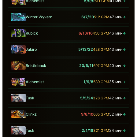
Alchemist
5/9/9
611 GPM
41 мин
→
Winter Wyvern
6/7/20
512 GPM
47 мин
→
Rubick
6/13/16
450 GPM
46 мин
→
Jakiro
5/13/22
428 GPM
43 мин
→
Bristleback
20/5/11
697 GPM
40 мин
→
Alchemist
1/9/8
589 GPM
35 мин
→
Tusk
5/5/24
328 GPM
42 мин
→
Clinkz
9/8/10
665 GPM
52 мин
→
Tusk
2/1/18
321 GPM
24 мин
→