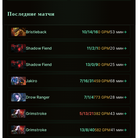
Последние матчи
Bristleback
10/14/16
0 GPM
53 мин
→
Shadow Fiend
11/2/1
0 GPM
20 мин
→
Shadow Fiend
13/0/9
0 GPM
25 мин
→
Jakiro
7/16/31
459 GPM
68 мин
→
Drow Ranger
7/1/4
773 GPM
28 мин
→
Grimstroke
5/13/21
382 GPM
43 мин
→
Grimstroke
13/8/40
582 GPM
41 мин
→