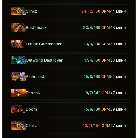
Clinkz
24/12/15
0 GPM
44 мин
→
Bristleback
23/4/16
0 GPM
43 мин
→
Legion Commander
23/3/10
0 GPM
39 мин
→
Outworld Destroyer
17/4/16
0 GPM
38 мин
→
Alchemist
15/8/16
0 GPM
54 мин
→
Phoenix
9/7/34
0 GPM
47 мин
→
Doom
15/6/18
0 GPM
39 мин
→
Clinkz
13/11/15
0 GPM
47 мин
→