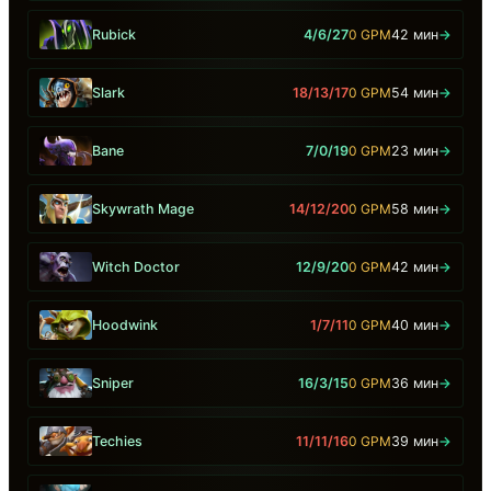
Rubick
4/6/27
0 GPM
42 мин
→
Slark
18/13/17
0 GPM
54 мин
→
Bane
7/0/19
0 GPM
23 мин
→
Skywrath Mage
14/12/20
0 GPM
58 мин
→
Witch Doctor
12/9/20
0 GPM
42 мин
→
Hoodwink
1/7/11
0 GPM
40 мин
→
Sniper
16/3/15
0 GPM
36 мин
→
Techies
11/11/16
0 GPM
39 мин
→