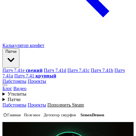
Калькулятор конфет
Патчи
Патч 7.41e
свежий
Патч 7.41d
Патч 7.41c
Патч 7.41b
Патч
7.41а
Патч 7.41
крупный
Пабстомпы
Проекты
Блог
Видео
Утилиты
Патчи
Пабстомпы
Проекты
Пополнить Steam
Главная
Полезное
Детектор смурфов
SemenDemon