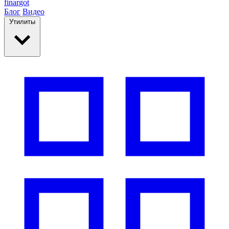
finar
got
Блог
Видео
Утилиты