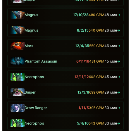
Magnus
17/10/28
480 GPM
48 мин
→
Magnus
8/2/15
540 GPM
26 мин
→
Mars
12/4/35
559 GPM
46 мин
→
Phantom Assassin
6/11/16
481 GPM
45 мин
→
Necrophos
12/11/12
608 GPM
45 мин
→
Sniper
12/3/8
699 GPM
29 мин
→
Drow Ranger
1/11/5
395 GPM
30 мин
→
Necrophos
5/4/10
543 GPM
33 мин
→