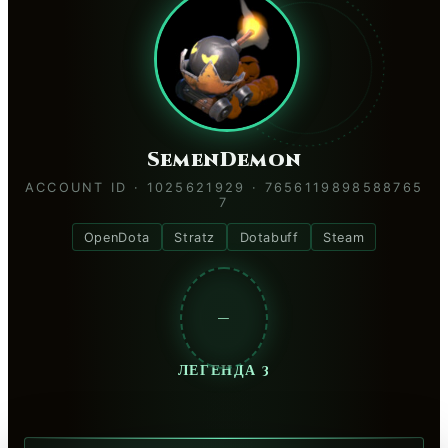
SemenDemon
ACCOUNT ID · 1025621929 · 7656119898588765
7
OpenDota
Stratz
Dotabuff
Steam
—
ЛЕГЕНДА 3