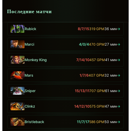
Последние матчи
Rubick
8/7/15
319 GPM
36 мин
→
Marci
4/0/4
470 GPM
27 мин
→
Monkey King
7/14/10
457 GPM
41 мин
→
Mars
1/7/6
407 GPM
32 мин
→
Sniper
15/13/11
707 GPM
61 мин
→
Clinkz
14/12/10
575 GPM
47 мин
→
Bristleback
11/7/17
586 GPM
50 мин
→