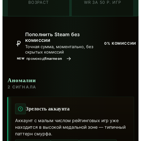
ВОЗРАСТ
WR ЗА 50 Р. ИГР
Пополнить Steam без
комиссии
0% КОМИССИИ
Точная сумма, моментально, без
скрытых комиссий
→
промокод
finarneon
NEW
Аномалии
2 СИГНАЛА
Зрелость аккаунта
Аккаунт с малым числом рейтинговых игр уже
находится в высокой медальной зоне — типичный
паттерн смурфа.