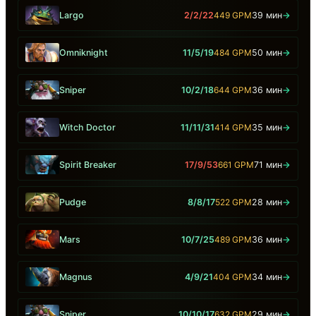
Largo
2/2/22
449 GPM
39 мин
→
Omniknight
11/5/19
484 GPM
50 мин
→
Sniper
10/2/18
644 GPM
36 мин
→
Witch Doctor
11/11/31
414 GPM
35 мин
→
Spirit Breaker
17/9/53
661 GPM
71 мин
→
Pudge
8/8/17
522 GPM
28 мин
→
Mars
10/7/25
489 GPM
36 мин
→
Magnus
4/9/21
404 GPM
34 мин
→
Sniper
10/10/17
632 GPM
29 мин
→