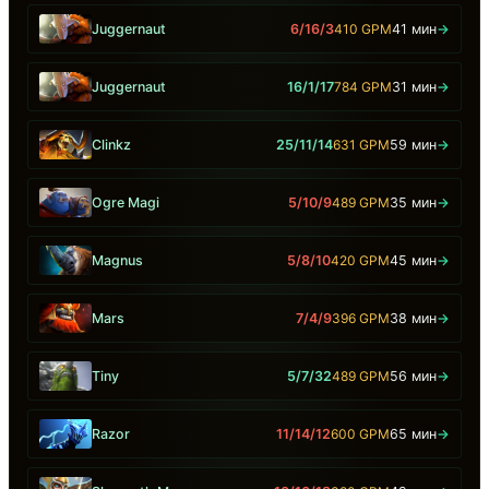
Juggernaut
6/16/3
410 GPM
41 мин
→
Juggernaut
16/1/17
784 GPM
31 мин
→
Clinkz
25/11/14
631 GPM
59 мин
→
Ogre Magi
5/10/9
489 GPM
35 мин
→
Magnus
5/8/10
420 GPM
45 мин
→
Mars
7/4/9
396 GPM
38 мин
→
Tiny
5/7/32
489 GPM
56 мин
→
Razor
11/14/12
600 GPM
65 мин
→