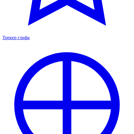
Трекер глифа