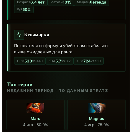
6.4 лет
1015
Легенда
Возраст
Матчей
Медаль
50%
WR
Бенчмарки
Показатели по фарму и убийствам стабильно
выше ожидаемых для ранга.
530
5.7
724
GPM
vs 440
KDA
vs 3.2
XPM
vs 510
Топ герои
НЕДАВНИЙ ПЕРИОД · ПО ДАННЫМ STRATZ
Mars
Magnus
4 игр · 50.0%
4 игр · 75.0%