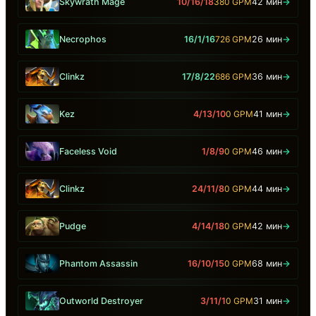
Skywrath Mage
10/16/18
380 GPM
42 мин
→
Necrophos
16/1/16
726 GPM
26 мин
→
Clinkz
17/8/22
686 GPM
36 мин
→
Kez
4/13/10
0 GPM
41 мин
→
Faceless Void
1/8/9
0 GPM
46 мин
→
Clinkz
24/11/8
0 GPM
44 мин
→
Pudge
4/14/18
0 GPM
42 мин
→
Phantom Assassin
16/10/15
0 GPM
68 мин
→
Outworld Destroyer
3/11/1
0 GPM
31 мин
→