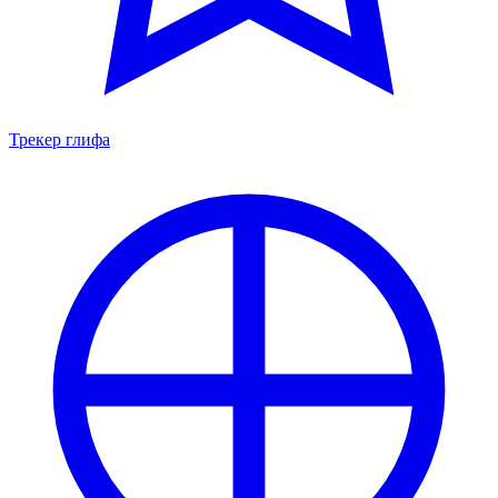
Трекер глифа