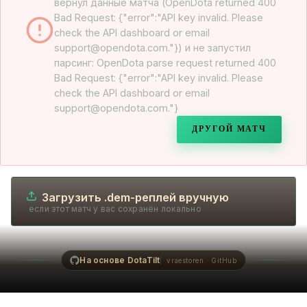
вернул данные матча (OpenDota returned 400
Bad Request: {"error":"API key invalid. Please
check the API dashboard or email
support@opendota.com."}) и не запустил
парсинг: OpenDota parse request returned 400
Bad Request: {"error":"API key invalid. Please
check the API dashboard or email
support@opendota.com."}
ДРУГОЙ МАТЧ
Загрузить .dem-реплей вручную
если этот матч у вас сохранён локально
На основе DotaTilt
vraestoren · GitHub