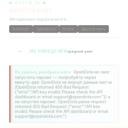
◆ MATCH ID ◆
8887114181
Метаданные подгружаются…
Dotabuff
OpenDota
Stratz
Другой матч
НЕ ОПРЕДЕЛЁН
—
средний ранг
Не удалось разобрать матч
OpenDota не смог
запустить парсинг — попробуйте через
минуту-две: OpenDota не вернул данные матча
(OpenDota returned 400 Bad Request:
{"error":"API key invalid. Please check the API
dashboard or email support@opendota.com."}) и
не запустил парсинг: OpenDota parse request
returned 400 Bad Request: {"error":"API key
invalid. Please check the API dashboard or email
support@opendota.com."}