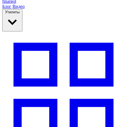
finar
got
Блог
Видео
Утилиты