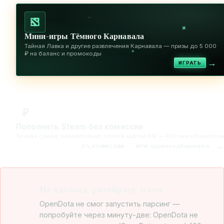
✦
✦
Мини-игры Тёмного Карнавала
Тайная Лавка и другие развлечения Карнавала — призы до 5 000
✦
₽ на баланс и промокоды
→
ИГРАТЬ
Пополнить Steam без комиссии
Точная сумма, моментально, оплата картой РФ — Россия и Казахстан
→
промокод
finarneon
0% КОМИССИИ
NEW
Не удалось разобрать матч
OpenDota не смог запустить парсинг —
попробуйте через минуту-две: OpenDota не