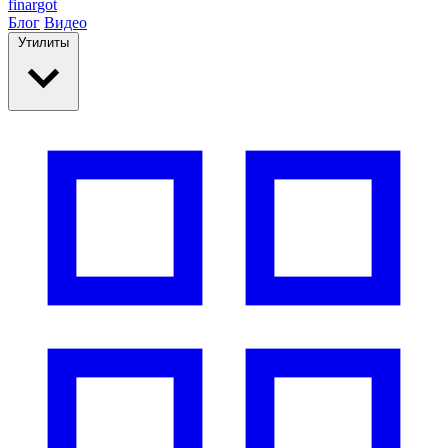
finar
got
Блог
Видео
Утилиты