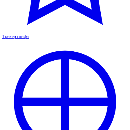
Трекер глифа