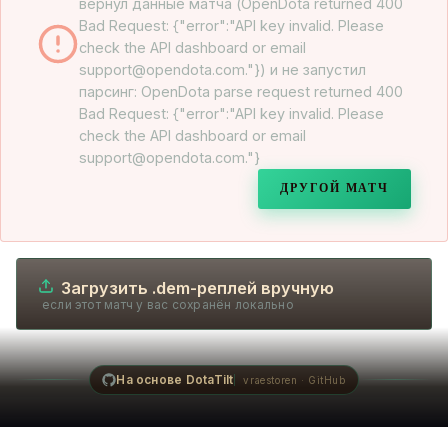
вернул данные матча (OpenDota returned 400
Bad Request: {"error":"API key invalid. Please
check the API dashboard or email
support@opendota.com."}) и не запустил
парсинг: OpenDota parse request returned 400
Bad Request: {"error":"API key invalid. Please
check the API dashboard or email
support@opendota.com."}
ДРУГОЙ МАТЧ
Загрузить .dem-реплей вручную
если этот матч у вас сохранён локально
На основе DotaTilt
vraestoren · GitHub