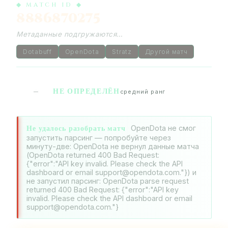
◆ MATCH ID ◆
8886870275
Метаданные подгружаются…
Dotabuff
OpenDota
Stratz
Другой матч
НЕ ОПРЕДЕЛЁН
—
средний ранг
Не удалось разобрать матч
OpenDota не смог
запустить парсинг — попробуйте через
минуту-две: OpenDota не вернул данные матча
(OpenDota returned 400 Bad Request:
{"error":"API key invalid. Please check the API
dashboard or email support@opendota.com."}) и
не запустил парсинг: OpenDota parse request
returned 400 Bad Request: {"error":"API key
invalid. Please check the API dashboard or email
support@opendota.com."}