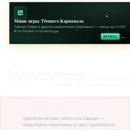
✦
✦
Мини-игры Тёмного Карнавала
Тайная Лавка и другие развлечения Карнавала — призы до 5 000
✦
₽ на баланс и промокоды
→
ИГРАТЬ
Пополнить Steam без комиссии
Точная сумма, моментально, оплата картой РФ — Россия и Казахстан
→
промокод
finarneon
0% КОМИССИИ
NEW
Не удалось разобрать матч
OpenDota не смог запустить парсинг —
попробуйте через минуту-две: OpenDota не