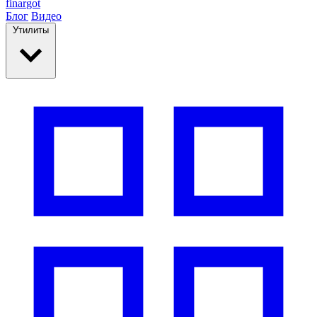
finar
got
Блог
Видео
Утилиты