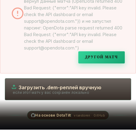
вернул данные матча (OpenDota returned 400
Bad Request: {"error":"API key invalid. Please
check the API dashboard or email
support@opendota.com."}) и не запустил
парсинг: OpenDota parse request returned 400
Bad Request: {"error":"API key invalid. Please
check the API dashboard or email
support@opendota.com."}
ДРУГОЙ МАТЧ
Загрузить .dem-реплей вручную
если этот матч у вас сохранён локально
На основе DotaTilt
vraestoren · GitHub