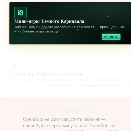
✦
✦
Мини-игры Тёмного Карнавала
Тайная Лавка и другие развлечения Карнавала — призы до 5 000
✦
₽ на баланс и промокоды
→
ИГРАТЬ
Пополнить Steam без комиссии
Точная сумма, моментально, оплата картой РФ — Россия и Казахстан
→
промокод
finarneon
0% КОМИССИИ
NEW
Не удалось разобрать матч
OpenDota не смог запустить парсинг —
попробуйте через минуту-две: OpenDota не