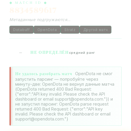
◆ MATCH ID ◆
8834589617
Метаданные подгружаются…
Dotabuff
OpenDota
Stratz
Другой матч
НЕ ОПРЕДЕЛЁН
—
средний ранг
Не удалось разобрать матч
OpenDota не смог
запустить парсинг — попробуйте через
минуту-две: OpenDota не вернул данные матча
(OpenDota returned 400 Bad Request:
{"error":"API key invalid. Please check the API
dashboard or email support@opendota.com."}) и
не запустил парсинг: OpenDota parse request
returned 400 Bad Request: {"error":"API key
invalid. Please check the API dashboard or email
support@opendota.com."}