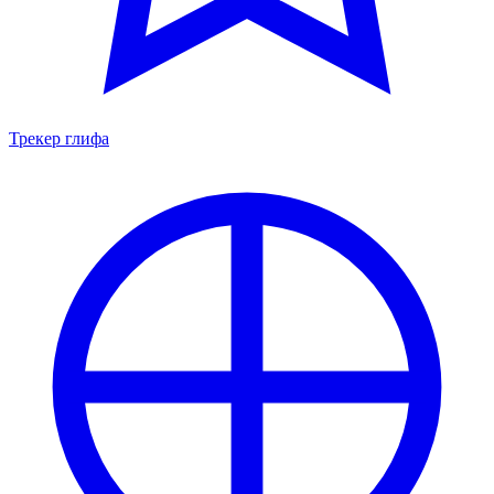
Трекер глифа