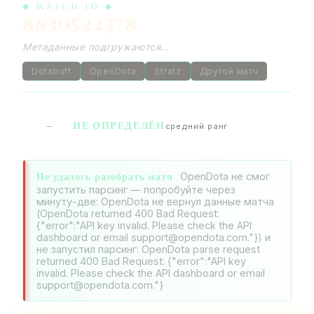
◆ MATCH ID ◆
8830522378
Метаданные подгружаются…
Dotabuff
OpenDota
Stratz
Другой матч
НЕ ОПРЕДЕЛЁН
—
средний ранг
Не удалось разобрать матч
OpenDota не смог
запустить парсинг — попробуйте через
минуту-две: OpenDota не вернул данные матча
(OpenDota returned 400 Bad Request:
{"error":"API key invalid. Please check the API
dashboard or email support@opendota.com."}) и
не запустил парсинг: OpenDota parse request
returned 400 Bad Request: {"error":"API key
invalid. Please check the API dashboard or email
support@opendota.com."}