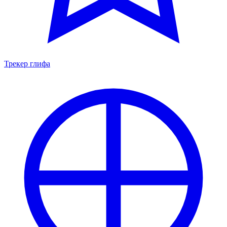
Трекер глифа