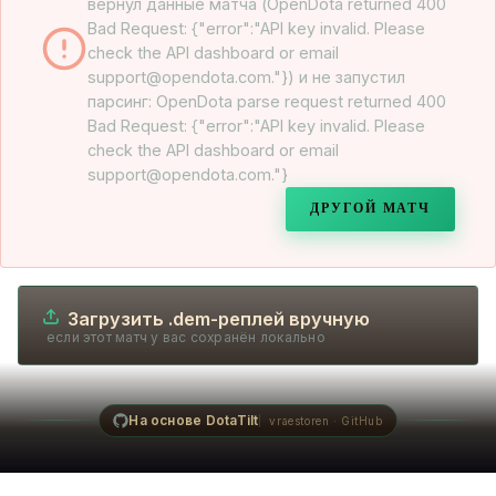
вернул данные матча (OpenDota returned 400
Bad Request: {"error":"API key invalid. Please
check the API dashboard or email
support@opendota.com."}) и не запустил
парсинг: OpenDota parse request returned 400
Bad Request: {"error":"API key invalid. Please
check the API dashboard or email
support@opendota.com."}
ДРУГОЙ МАТЧ
Загрузить .dem-реплей вручную
если этот матч у вас сохранён локально
На основе DotaTilt
vraestoren · GitHub