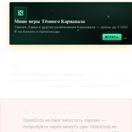
✦
✦
Мини-игры Тёмного Карнавала
Тайная Лавка и другие развлечения Карнавала — призы до 5 000
✦
₽ на баланс и промокоды
→
ИГРАТЬ
Пополнить Steam без комиссии
Точная сумма, моментально, оплата картой РФ — Россия и Казахстан
→
промокод
finarneon
0% КОМИССИИ
NEW
Не удалось разобрать матч
OpenDota не смог запустить парсинг —
попробуйте через минуту-две: OpenDota не