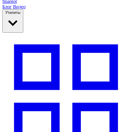
finar
got
Блог
Видео
Утилиты