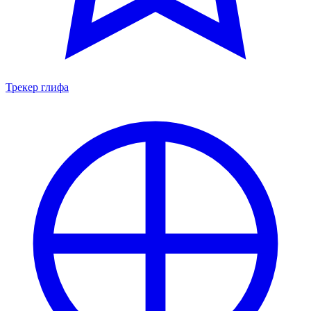
Трекер глифа