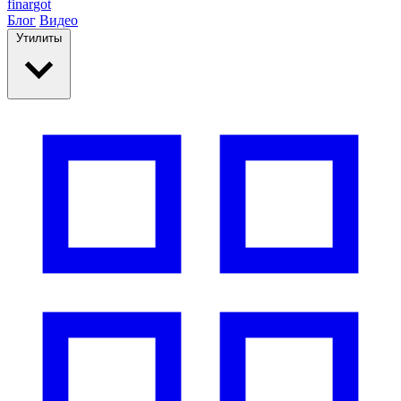
finar
got
Блог
Видео
Утилиты