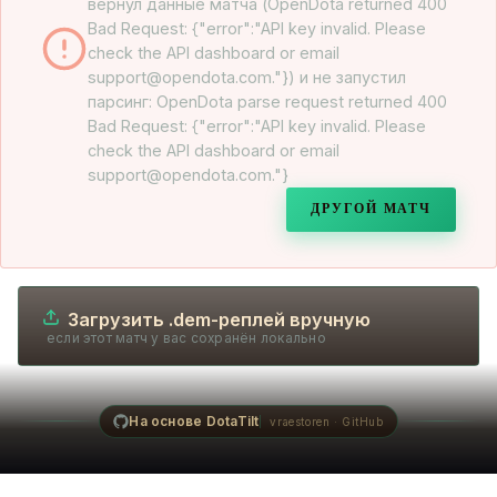
вернул данные матча (OpenDota returned 400
Bad Request: {"error":"API key invalid. Please
check the API dashboard or email
support@opendota.com."}) и не запустил
парсинг: OpenDota parse request returned 400
Bad Request: {"error":"API key invalid. Please
check the API dashboard or email
support@opendota.com."}
ДРУГОЙ МАТЧ
Загрузить .dem-реплей вручную
если этот матч у вас сохранён локально
На основе DotaTilt
vraestoren · GitHub