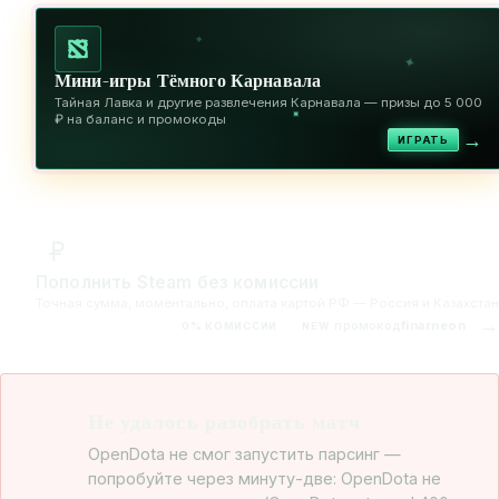
✦
✦
Мини-игры Тёмного Карнавала
Тайная Лавка и другие развлечения Карнавала — призы до 5 000
✦
₽ на баланс и промокоды
→
ИГРАТЬ
Пополнить Steam без комиссии
Точная сумма, моментально, оплата картой РФ — Россия и Казахстан
→
промокод
finarneon
0% КОМИССИИ
NEW
Не удалось разобрать матч
OpenDota не смог запустить парсинг —
попробуйте через минуту-две: OpenDota не