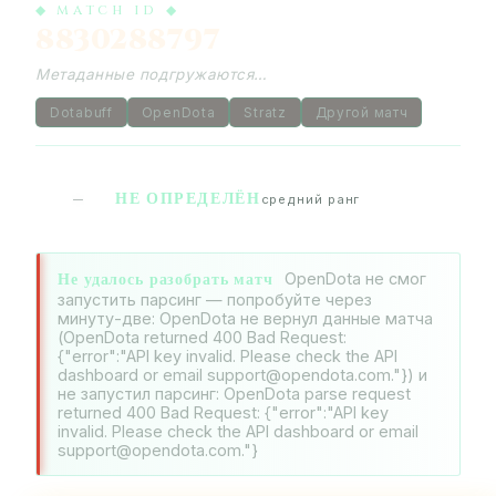
◆ MATCH ID ◆
8830288797
Метаданные подгружаются…
Dotabuff
OpenDota
Stratz
Другой матч
НЕ ОПРЕДЕЛЁН
—
средний ранг
Не удалось разобрать матч
OpenDota не смог
запустить парсинг — попробуйте через
минуту-две: OpenDota не вернул данные матча
(OpenDota returned 400 Bad Request:
{"error":"API key invalid. Please check the API
dashboard or email support@opendota.com."}) и
не запустил парсинг: OpenDota parse request
returned 400 Bad Request: {"error":"API key
invalid. Please check the API dashboard or email
support@opendota.com."}