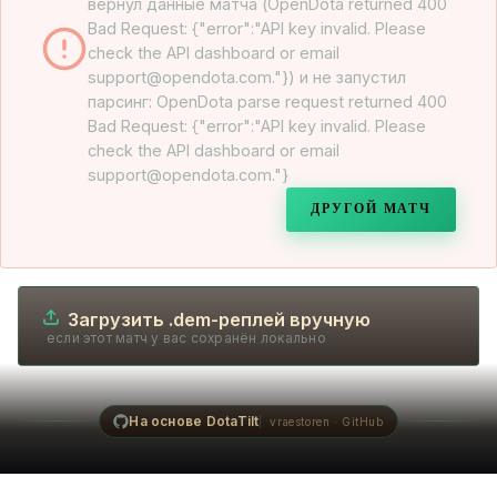
вернул данные матча (OpenDota returned 400
Bad Request: {"error":"API key invalid. Please
check the API dashboard or email
support@opendota.com."}) и не запустил
парсинг: OpenDota parse request returned 400
Bad Request: {"error":"API key invalid. Please
check the API dashboard or email
support@opendota.com."}
ДРУГОЙ МАТЧ
Загрузить .dem-реплей вручную
если этот матч у вас сохранён локально
На основе DotaTilt
vraestoren · GitHub