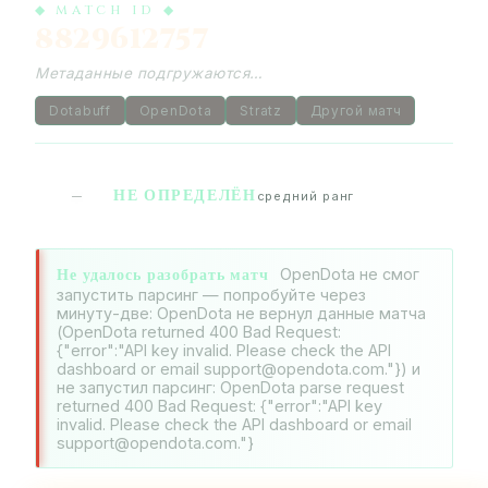
◆ MATCH ID ◆
8829612757
Метаданные подгружаются…
Dotabuff
OpenDota
Stratz
Другой матч
НЕ ОПРЕДЕЛЁН
—
средний ранг
Не удалось разобрать матч
OpenDota не смог
запустить парсинг — попробуйте через
минуту-две: OpenDota не вернул данные матча
(OpenDota returned 400 Bad Request:
{"error":"API key invalid. Please check the API
dashboard or email support@opendota.com."}) и
не запустил парсинг: OpenDota parse request
returned 400 Bad Request: {"error":"API key
invalid. Please check the API dashboard or email
support@opendota.com."}