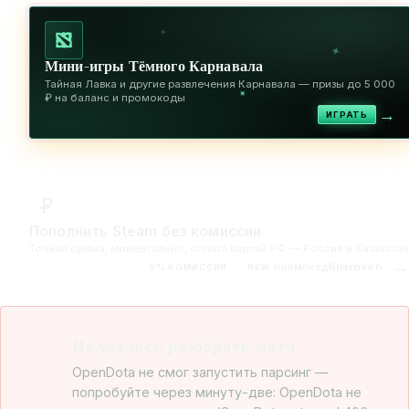
✦
✦
Мини-игры Тёмного Карнавала
Тайная Лавка и другие развлечения Карнавала — призы до 5 000
✦
₽ на баланс и промокоды
→
ИГРАТЬ
Пополнить Steam без комиссии
Точная сумма, моментально, оплата картой РФ — Россия и Казахстан
→
промокод
finarneon
0% КОМИССИИ
NEW
Не удалось разобрать матч
OpenDota не смог запустить парсинг —
попробуйте через минуту-две: OpenDota не