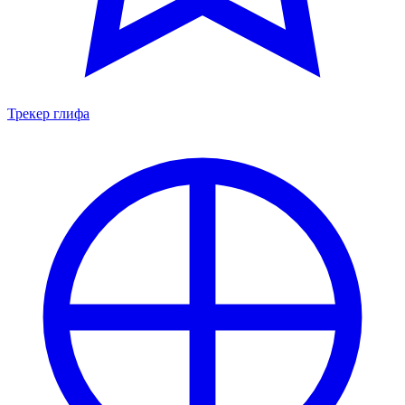
Трекер глифа