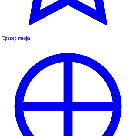
Трекер глифа