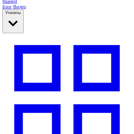
finar
got
Блог
Видео
Утилиты