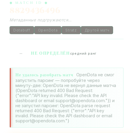
◆ MATCH ID ◆
8829436496
Метаданные подгружаются…
Dotabuff
OpenDota
Stratz
Другой матч
НЕ ОПРЕДЕЛЁН
—
средний ранг
Не удалось разобрать матч
OpenDota не смог
запустить парсинг — попробуйте через
минуту-две: OpenDota не вернул данные матча
(OpenDota returned 400 Bad Request:
{"error":"API key invalid. Please check the API
dashboard or email support@opendota.com."}) и
не запустил парсинг: OpenDota parse request
returned 400 Bad Request: {"error":"API key
invalid. Please check the API dashboard or email
support@opendota.com."}