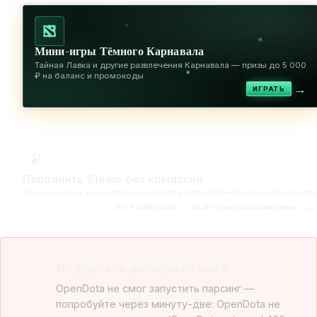
✦
✦
Мини-игры Тёмного Карнавала
Тайная Лавка и другие развлечения Карнавала — призы до 5 000
✦
₽ на баланс и промокоды
→
ИГРАТЬ
Пополнить Steam без комиссии
Точная сумма, моментально, оплата картой РФ — Россия и Казахстан
→
промокод
finarneon
0% КОМИССИИ
NEW
Не удалось разобрать матч
OpenDota не смог запустить парсинг —
попробуйте через минуту-две: OpenDota не