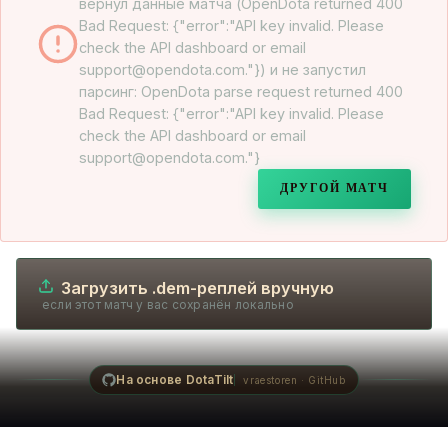
вернул данные матча (OpenDota returned 400
Bad Request: {"error":"API key invalid. Please
check the API dashboard or email
support@opendota.com."}) и не запустил
парсинг: OpenDota parse request returned 400
Bad Request: {"error":"API key invalid. Please
check the API dashboard or email
support@opendota.com."}
ДРУГОЙ МАТЧ
Загрузить .dem-реплей вручную
если этот матч у вас сохранён локально
На основе DotaTilt
vraestoren · GitHub