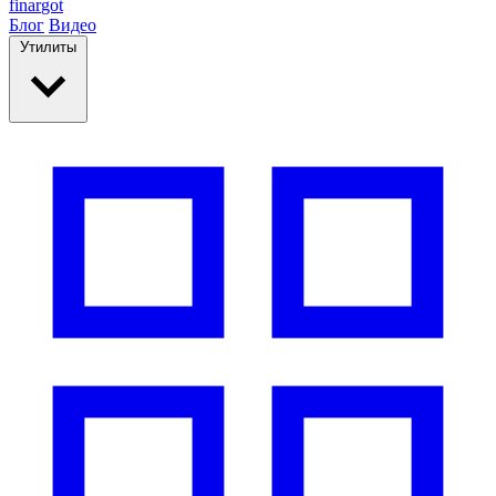
finar
got
Блог
Видео
Утилиты