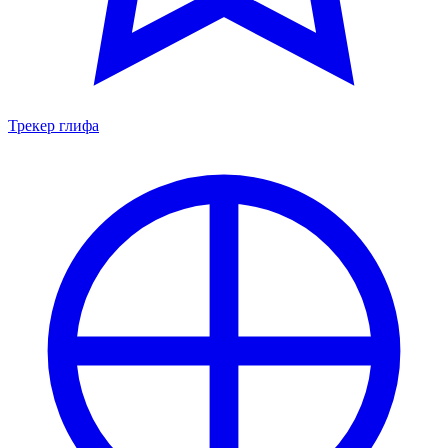
Трекер глифа