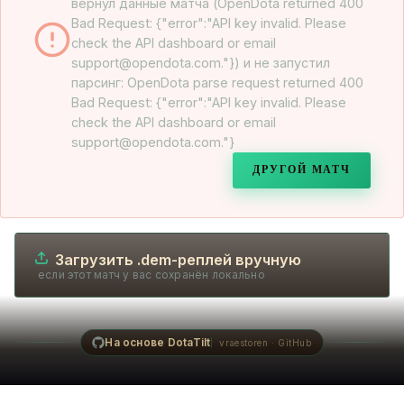
вернул данные матча (OpenDota returned 400
Bad Request: {"error":"API key invalid. Please
check the API dashboard or email
support@opendota.com."}) и не запустил
парсинг: OpenDota parse request returned 400
Bad Request: {"error":"API key invalid. Please
check the API dashboard or email
support@opendota.com."}
ДРУГОЙ МАТЧ
Загрузить .dem-реплей вручную
если этот матч у вас сохранён локально
На основе DotaTilt
vraestoren · GitHub