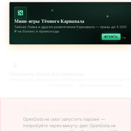
✦
✦
Мини-игры Тёмного Карнавала
Тайная Лавка и другие развлечения Карнавала — призы до 5 000
✦
₽ на баланс и промокоды
→
ИГРАТЬ
Пополнить Steam без комиссии
Точная сумма, моментально, оплата картой РФ — Россия и Казахстан
→
промокод
finarneon
0% КОМИССИИ
NEW
Не удалось разобрать матч
OpenDota не смог запустить парсинг —
попробуйте через минуту-две: OpenDota не