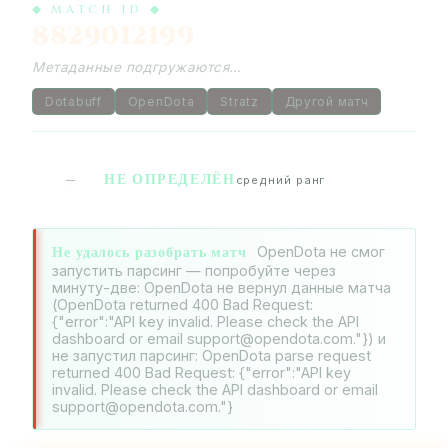
◆ MATCH ID ◆
8829012199
Метаданные подгружаются…
Dotabuff
OpenDota
Stratz
Другой матч
НЕ ОПРЕДЕЛЁН
—
средний ранг
Не удалось разобрать матч
OpenDota не смог
запустить парсинг — попробуйте через
минуту-две: OpenDota не вернул данные матча
(OpenDota returned 400 Bad Request:
{"error":"API key invalid. Please check the API
dashboard or email support@opendota.com."}) и
не запустил парсинг: OpenDota parse request
returned 400 Bad Request: {"error":"API key
invalid. Please check the API dashboard or email
support@opendota.com."}