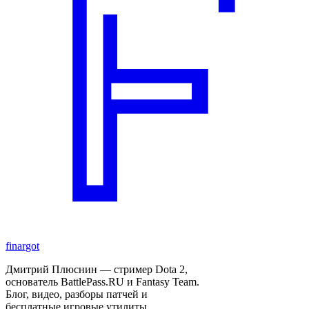
finar
got
Дмитрий Плюснин — стример Dota 2,
основатель BattlePass.RU и Fantasy Team.
Блог, видео, разборы патчей и
бесплатные игровые утилиты.