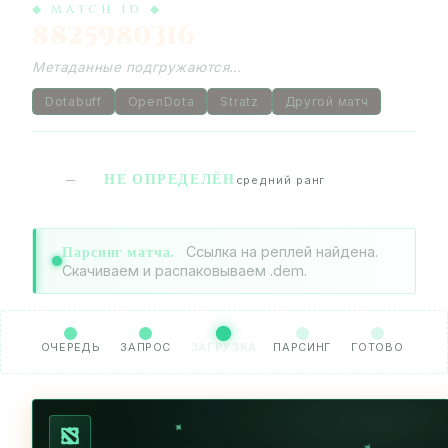
◆ MATCH ID ◆
8825980316
Метаданные подгружаются…
Dotabuff
OpenDota
Stratz
Другой матч
НЕ ОПРЕДЕЛЁН
—
средний ранг
Парсинг матча.
Ссылка на реплей найдена.
Скачиваем и распаковываем .dem.
ОЧЕРЕДЬ
ЗАПРОС
ЗАГРУЗКА
ПАРСИНГ
ГОТОВО
✦