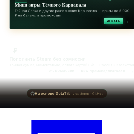
✦
Мини-игры Тёмного Карнавала
Тайная Лавка и другие развлечения Карнавала — призы до 5 000
✦
₽ на баланс и промокоды
→
ИГРАТЬ
Пополнить Steam без комиссии
Точная сумма, моментально, оплата картой РФ — Россия и Казахстан
→
промокод
finarneon
0% КОМИССИИ
NEW
На основе DotaTilt
vraestoren · GitHub