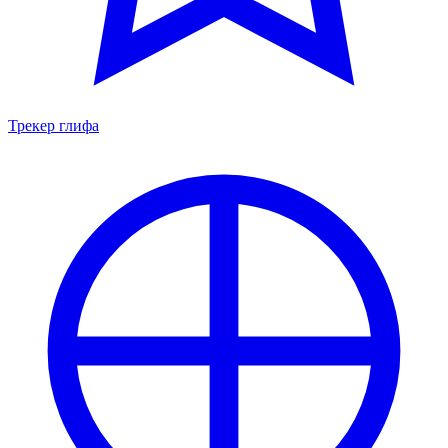
Трекер глифа