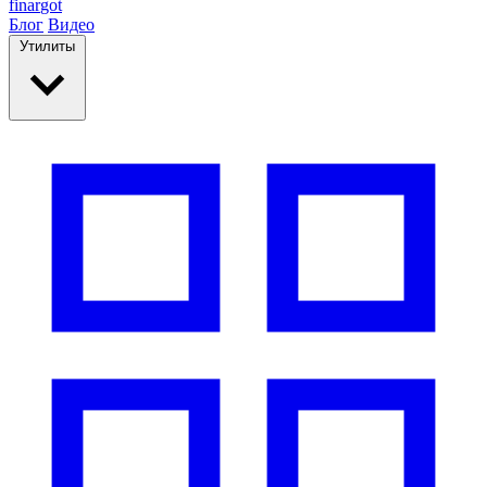
finar
got
Блог
Видео
Утилиты