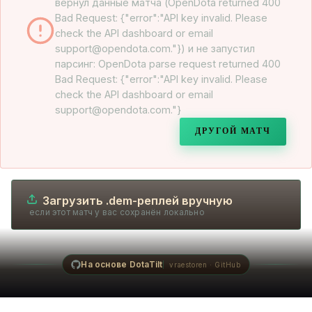
вернул данные матча (OpenDota returned 400
Bad Request: {"error":"API key invalid. Please
check the API dashboard or email
support@opendota.com."}) и не запустил
парсинг: OpenDota parse request returned 400
Bad Request: {"error":"API key invalid. Please
check the API dashboard or email
support@opendota.com."}
ДРУГОЙ МАТЧ
Загрузить .dem-реплей вручную
если этот матч у вас сохранён локально
На основе DotaTilt
vraestoren · GitHub