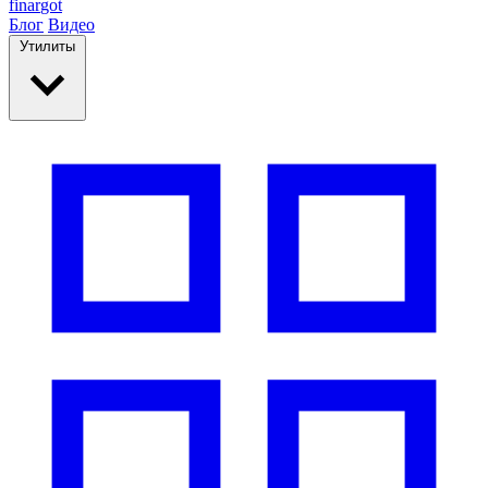
finar
got
Блог
Видео
Утилиты