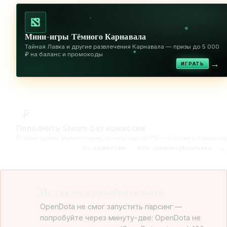
✦
✦
Мини-игры Тёмного Карнавала
Тайная Лавка и другие развлечения Карнавала — призы до 5 000
✦
₽ на баланс и промокоды
→
ИГРАТЬ
Пополнить Steam без комиссии
Точная сумма, моментально, оплата картой РФ — Россия и Казахстан
→
промокод
finarneon
0% КОМИССИИ
NEW
Не удалось разобрать матч
OpenDota не смог запустить парсинг —
попробуйте через минуту-две: OpenDota не