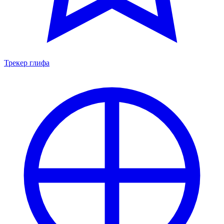
Трекер глифа