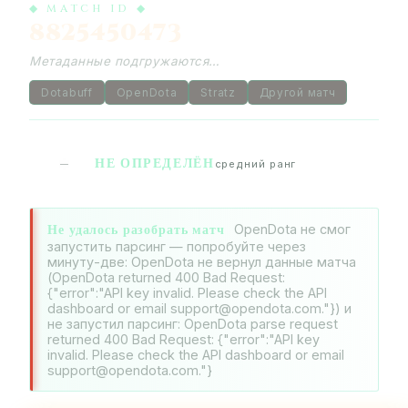
◆ MATCH ID ◆
8825450473
Метаданные подгружаются…
Dotabuff
OpenDota
Stratz
Другой матч
НЕ ОПРЕДЕЛЁН
—
средний ранг
Не удалось разобрать матч
OpenDota не смог
запустить парсинг — попробуйте через
минуту-две: OpenDota не вернул данные матча
(OpenDota returned 400 Bad Request:
{"error":"API key invalid. Please check the API
dashboard or email support@opendota.com."}) и
не запустил парсинг: OpenDota parse request
returned 400 Bad Request: {"error":"API key
invalid. Please check the API dashboard or email
support@opendota.com."}