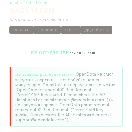
◆ MATCH ID ◆
8825413231
Метаданные подгружаются…
Dotabuff
OpenDota
Stratz
Другой матч
НЕ ОПРЕДЕЛЁН
—
средний ранг
Не удалось разобрать матч
OpenDota не смог
запустить парсинг — попробуйте через
минуту-две: OpenDota не вернул данные матча
(OpenDota returned 400 Bad Request:
{"error":"API key invalid. Please check the API
dashboard or email support@opendota.com."}) и
не запустил парсинг: OpenDota parse request
returned 400 Bad Request: {"error":"API key
invalid. Please check the API dashboard or email
support@opendota.com."}