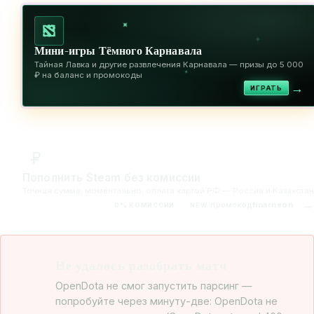
✦
✦
Мини-игры Тёмного Карнавала
Тайная Лавка и другие развлечения Карнавала — призы до 5 000
✦
₽ на баланс и промокоды
→
ИГРАТЬ
Пополнить Steam без комиссии
Точная сумма, моментально, оплата картой РФ — Россия и Казахстан
→
промокод
finarneon
0% КОМИССИИ
NEW
Не удалось разобрать матч
OpenDota не смог запустить парсинг —
попробуйте через минуту-две: OpenDota не