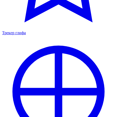
Трекер глифа