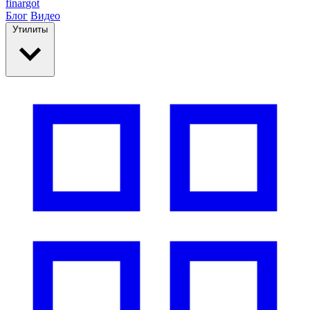
finar
got
Блог
Видео
Утилиты