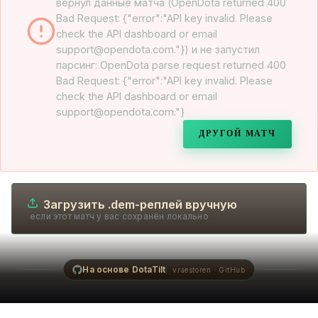
вернул данные матча (OpenDota returned 400
Bad Request: {"error":"API key invalid. Please
check the API dashboard or email
support@opendota.com."}) и не запустил
парсинг: OpenDota parse request returned 400
Bad Request: {"error":"API key invalid. Please
check the API dashboard or email
support@opendota.com."}
ДРУГОЙ МАТЧ
Загрузить .dem-реплей вручную
если этот матч у вас сохранён локально
На основе DotaTilt
vraestoren · GitHub