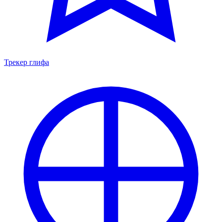
Трекер глифа