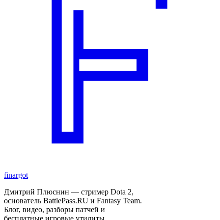
finar
got
Дмитрий Плюснин — стример Dota 2,
основатель BattlePass.RU и Fantasy Team.
Блог, видео, разборы патчей и
бесплатные игровые утилиты.