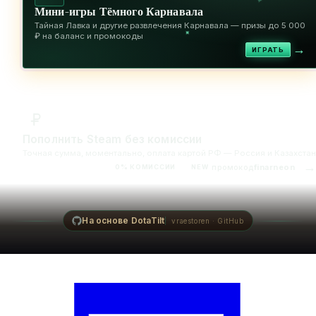
✦
Мини-игры Тёмного Карнавала
Тайная Лавка и другие развлечения Карнавала — призы до 5 000
✦
₽ на баланс и промокоды
→
ИГРАТЬ
Пополнить Steam без комиссии
Точная сумма, моментально, оплата картой РФ — Россия и Казахстан
→
промокод
finarneon
0% КОМИССИИ
NEW
На основе DotaTilt
vraestoren · GitHub