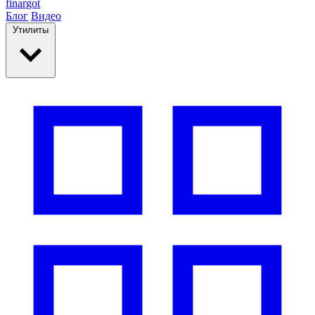
finar
got
Блог
Видео
Утилиты