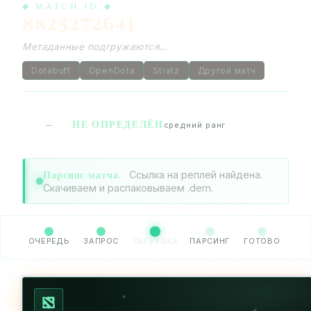
◆ MATCH ID ◆
8825272641
Метаданные подгружаются…
Dotabuff
OpenDota
Stratz
Другой матч
НЕ ОПРЕДЕЛЁН
—
средний ранг
Парсинг матча.
Ссылка на реплей найдена.
Скачиваем и распаковываем .dem.
ОЧЕРЕДЬ
ЗАПРОС
ЗАГРУЗКА
ПАРСИНГ
ГОТОВО
✦