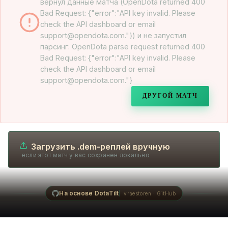
вернул данные матча (OpenDota returned 400
Bad Request: {"error":"API key invalid. Please
check the API dashboard or email
support@opendota.com."}) и не запустил
парсинг: OpenDota parse request returned 400
Bad Request: {"error":"API key invalid. Please
check the API dashboard or email
support@opendota.com."}
ДРУГОЙ МАТЧ
Загрузить .dem-реплей вручную
если этот матч у вас сохранён локально
На основе DotaTilt
vraestoren · GitHub