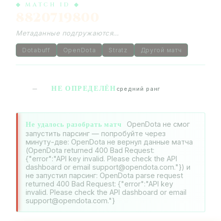
◆ MATCH ID ◆
8820719800
Метаданные подгружаются…
Dotabuff
OpenDota
Stratz
Другой матч
НЕ ОПРЕДЕЛЁН
—
средний ранг
Не удалось разобрать матч
OpenDota не смог
запустить парсинг — попробуйте через
минуту-две: OpenDota не вернул данные матча
(OpenDota returned 400 Bad Request:
{"error":"API key invalid. Please check the API
dashboard or email support@opendota.com."}) и
не запустил парсинг: OpenDota parse request
returned 400 Bad Request: {"error":"API key
invalid. Please check the API dashboard or email
support@opendota.com."}