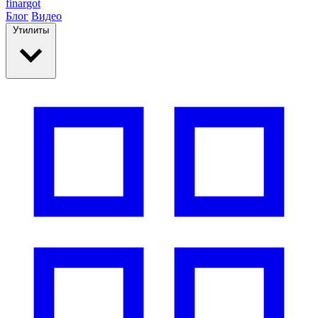
finar
got
Блог
Видео
Утилиты