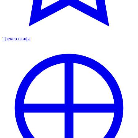
Трекер глифа