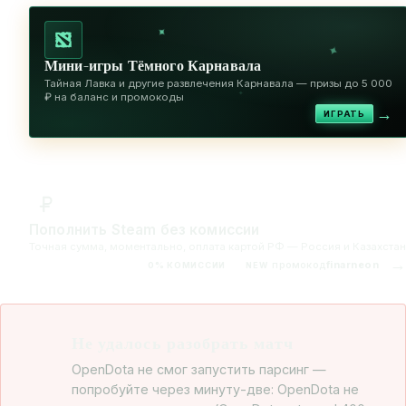
✦
✦
Мини-игры Тёмного Карнавала
Тайная Лавка и другие развлечения Карнавала — призы до 5 000
✦
₽ на баланс и промокоды
→
ИГРАТЬ
Пополнить Steam без комиссии
Точная сумма, моментально, оплата картой РФ — Россия и Казахстан
→
промокод
finarneon
0% КОМИССИИ
NEW
Не удалось разобрать матч
OpenDota не смог запустить парсинг —
попробуйте через минуту-две: OpenDota не