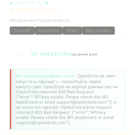
◆ MATCH ID ◆
8819815939
Метаданные подгружаются…
Dotabuff
OpenDota
Stratz
Другой матч
НЕ ОПРЕДЕЛЁН
—
средний ранг
Не удалось разобрать матч
OpenDota не смог
запустить парсинг — попробуйте через
минуту-две: OpenDota не вернул данные матча
(OpenDota returned 400 Bad Request:
{"error":"API key invalid. Please check the API
dashboard or email support@opendota.com."}) и
не запустил парсинг: OpenDota parse request
returned 400 Bad Request: {"error":"API key
invalid. Please check the API dashboard or email
support@opendota.com."}