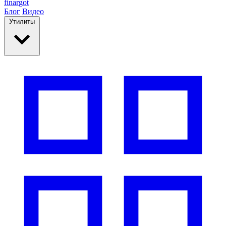
finar
got
Блог
Видео
Утилиты