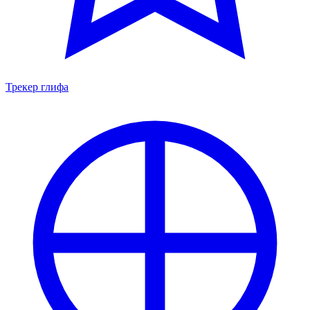
Трекер глифа