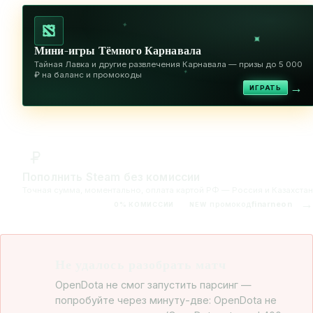
✦
✦
Мини-игры Тёмного Карнавала
Тайная Лавка и другие развлечения Карнавала — призы до 5 000
✦
₽ на баланс и промокоды
→
ИГРАТЬ
Пополнить Steam без комиссии
Точная сумма, моментально, оплата картой РФ — Россия и Казахстан
→
промокод
finarneon
0% КОМИССИИ
NEW
Не удалось разобрать матч
OpenDota не смог запустить парсинг —
попробуйте через минуту-две: OpenDota не