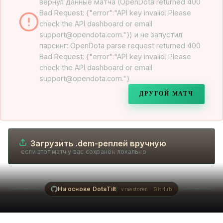
вернул данные матча (OpenDota returned 400
Bad Request: {"error":"API key invalid. Please
check the API dashboard or email
support@opendota.com."}) и не запустил
парсинг: OpenDota parse request returned 400
Bad Request: {"error":"API key invalid. Please
check the API dashboard or email
support@opendota.com."}
ДРУГОЙ МАТЧ
Загрузить .dem-реплей вручную
если этот матч у вас сохранён локально
На основе DotaTilt
vraestoren · GitHub