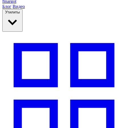
finar
got
Блог
Видео
Утилиты