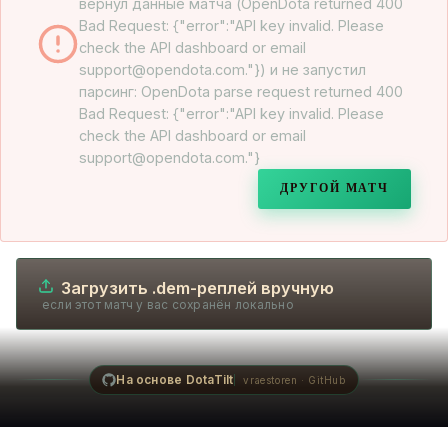
вернул данные матча (OpenDota returned 400
Bad Request: {"error":"API key invalid. Please
check the API dashboard or email
support@opendota.com."}) и не запустил
парсинг: OpenDota parse request returned 400
Bad Request: {"error":"API key invalid. Please
check the API dashboard or email
support@opendota.com."}
ДРУГОЙ МАТЧ
Загрузить .dem-реплей вручную
если этот матч у вас сохранён локально
На основе DotaTilt
vraestoren · GitHub