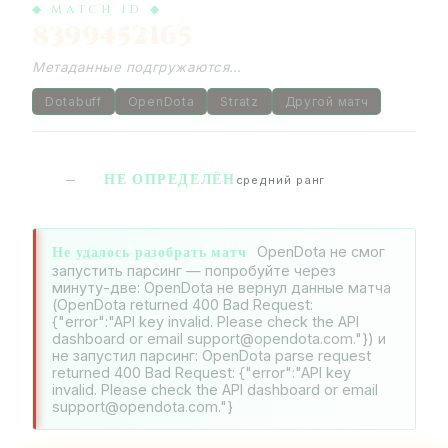
◆ MATCH ID ◆
8399452165
Метаданные подгружаются…
Dotabuff
OpenDota
Stratz
Другой матч
НЕ ОПРЕДЕЛЁН
—
средний ранг
Не удалось разобрать матч
OpenDota не смог
запустить парсинг — попробуйте через
минуту-две: OpenDota не вернул данные матча
(OpenDota returned 400 Bad Request:
{"error":"API key invalid. Please check the API
dashboard or email support@opendota.com."}) и
не запустил парсинг: OpenDota parse request
returned 400 Bad Request: {"error":"API key
invalid. Please check the API dashboard or email
support@opendota.com."}