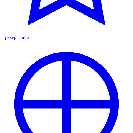
Трекер глифа