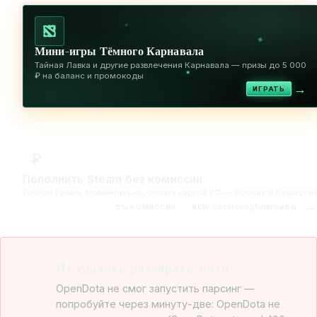
✦
✦
Мини-игры Тёмного Карнавала
Тайная Лавка и другие развлечения Карнавала — призы до 5 000
✦
₽ на баланс и промокоды
→
ИГРАТЬ
Пополнить Steam без комиссии
Точная сумма, моментально, оплата картой РФ — Россия и Казахстан
→
промокод
finarneon
0% КОМИССИИ
NEW
Не удалось разобрать матч
OpenDota не смог запустить парсинг —
попробуйте через минуту-две: OpenDota не